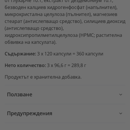
от глухарче 10:1, екстракт от дездемониум 10:1,
безводен калциев хидрогенфосфат (напълнител),
микрокристална целулоза (пълнител), магнезиев
стеарат (антислепващо средство), силициев диоксид
(антислепващо средство),
хидроксипропилметилцелулоза (HPMC; растителна
обвивка на капсулата).
Съдържание:
3 x 120 капсули = 360 капсули
Нето количество:
3 x 96,6 г = 289,8 г
Продуктът е хранителна добавка.
Ползване
Предупреждения