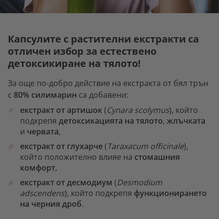
Капсулите с растителни екстракти са
отличен избор за естествено
детоксикиране на тялото!
За още по-добро действие на екстракта от бял трън
с
80% силимарин
са добавени:
екстракт от артишок
(
Cynara scolymus
), който
подкрепя
детоксикацията на тялото
,
жлъчката
и
червата
,
екстракт от глухарче
(
Taraxacum officinale
),
който положително влияе на
стомашния
комфорт
,
екстракт от десмодиум
(
Desmodium
adscendens
), който подкрепя
функционирането
на черния дроб
.