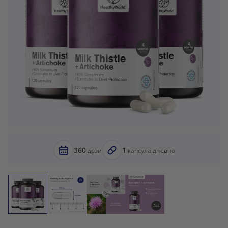
360
1
дози
капсула дневно