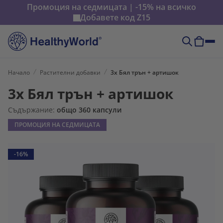
Промоция на седмицата | -15% на всичко
Добавете код
Z15
Начало
Растителни добавки
3x Бял трън + артишок
3x Бял трън + артишок
Съдържание:
общо 360 капсули
ПРОМОЦИЯ НА СЕДМИЦАТА
-16%