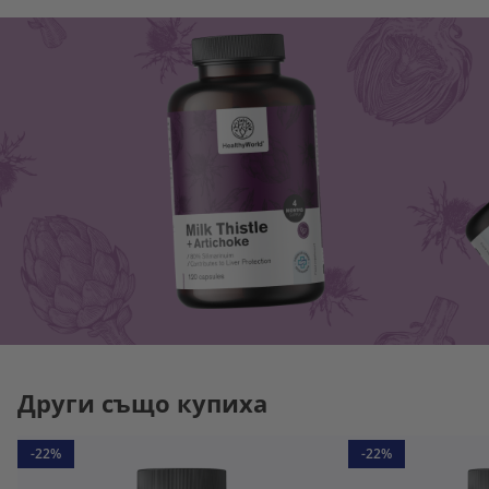
Други също купиха
-22%
-22%