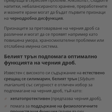
превръща в сериозен проблем. Алкохолът, сладките
напитки, небалансираното хранене, преработените
и мазните храни могат да бъдат първите признаци
на
чернодробна дисфункция
.
Признаците за претоварване на черния дроб са
различни и могат да се проявят например като
повишена умора, храносмилателни проблеми или
отслабена имунна система.
Белият трън подпомага оптимално
функцията на черния дроб.
Известен с високото си съдържание на
естествено
срещащ се силимарин
,
белият трън
(
Silybum
marianum
) със сигурност е отличен избор за
подпомагане на черния дроб, тъй като:
хепатопротективен
(предпазва черния дроб),
помага за
поддържане на физиологичните
прочистващи функции
(влияе върху