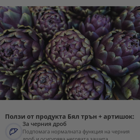
Ползи от продукта Бял трън + артишок:
За черния дроб
Подпомага нормалната функция на черния
дроб и осигурява неговата защита.