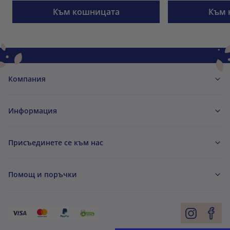
Към кошницата
Към 
Компания
Информация
Присъединете се към нас
Помощ и поръчки