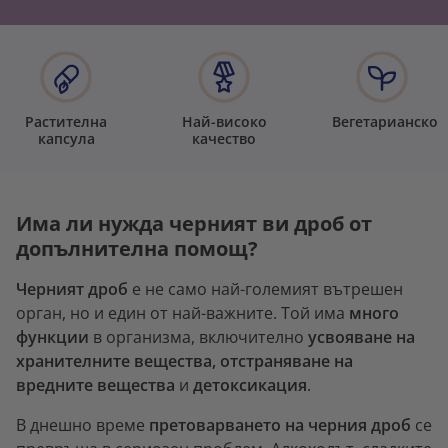
Растителна
Най-високо
Вегетарианско
капсула
качество
Има ли нужда черният ви дроб от
допълнителна помощ?
Черният дроб
е не само най-големият вътрешен
орган, но и един от най-важните. Той има
много
функции
в организма, включително
усвояване на
хранителните вещества, отстраняване на
вредните вещества
и
детоксикация
.
В днешно време
претоварването на черния дроб
се