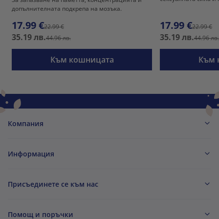
допълнителната подкрепа на мозъка.
17.99 €
17.99 €
22.99 €
22.99 €
35.19 лв.
35.19 лв.
44.96 лв.
44.96 лв
Към кошницата
Към 
Компания
Информация
Присъединете се към нас
Помощ и поръчки