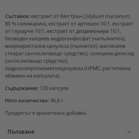
Съставки:
екстракт от бял трън (
Silybum marianum
,
80 % силимарин), екстракт от артишок 10:1, екстракт
от глухарче 10:1, екстракт от дездемониум 10:1,
безводен калциев хидрогенфосфат (напълнител),
микрокристална целулоза (пълнител), магнезиев
стеарат (антислепващо средство), силициев диоксид
(антислепващо средство),
хидроксипропилметилцелулоза (HPMC; растителна
обвивка на капсулата).
Съдържание:
120 капсули
Нето количество:
96,6 г
Продуктът е хранителна добавка.
Ползване