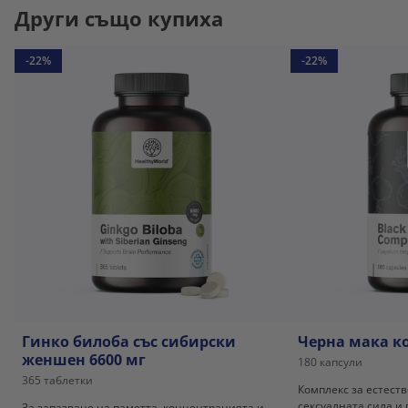
Други също купиха
-22%
-22%
Гинко билоба със сибирски
Черна мака к
женшен 6600 мг
180 капсули
365 таблетки
Комплекс за естест
сексуалната сила и 
За запазване на паметта, концентрацията и