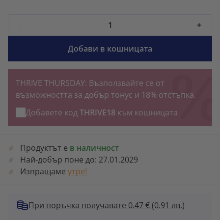
-
+
Добави в кошницата
THRIVE THURSDAY: Възползвайте се от
възможността за добър тонус и 18% отстъпка.
Добавете код
THRIVE18
към кошницата
Продуктът е
в наличност
Най-добър поне до:
27.01.2029
Изпращаме
утре!
При поръчка получавате 0.47 €
(0.91 лв.)