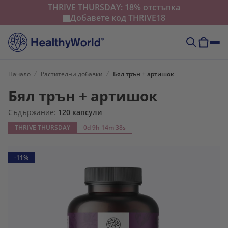
THRIVE THURSDAY: 18% отстъпка
Добавете код
THRIVE18
Начало
Растителни добавки
Бял трън + артишок
Бял трън + артишок
Съдържание:
120 капсули
THRIVE THURSDAY
0d 9h 14m 37s
-11%