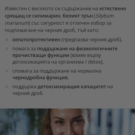
Известен с високото си съдържание на
естествено
срещащ се силимарин
,
белият трън
(
Silybum
marianum
) със сигурност е отличен избор за
подпомагане на черния дроб, тъй като:
хепатопротективен
(предпазва черния дроб),
помага за
поддържане на физиологичните
прочистващи функции
(влияе върху
детоксикацията на организма / detox),
спомага за поддържане на нормална
чернодробна функция
,
поддържа
детоксикиращия капацитет
на
черния дроб.