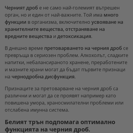
Черният дроб
е не само най-големият вътрешен
орган, но и един от най-важните. Той има
много
функции
в организма, включително
усвояване на
хранителните вещества, отстраняване на
вредните вещества
и
детоксикация
.
В днешно време
претоварването на черния дроб
се
превръща в сериозен проблем. Алкохолът, сладките
напитки, небалансираното хранене, преработените
и мазните храни могат да бъдат първите признаци
на
чернодробна дисфункция
.
Признаците за претоварване на черния дроб са
различни и могат да се проявят например като
повишена умора, храносмилателни проблеми или
отслабена имунна система.
Белият трън подпомага оптимално
функцията на черния дроб.