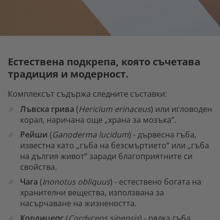
Естествена подкрепа, която съчетава
традиция и модерност.
Комплексът съдържа следните съставки:
Лъвска грива
(
Hericium erinaceus
) или игловоден
корал, наричана още „храна за мозъка“.
Рейши
(
Ganoderma lucidum
) - дървесна гъба,
известна като „гъба на безсмъртието“ или „гъба
на дългия живот“ заради благоприятните си
свойства.
Чага
(
Inonotus obliquus
) - естествено богата на
хранителни вещества, използвана за
насърчаване на жизнеността.
Кордицепс
(
Cordyceps sinensis
) - рядка гъба,