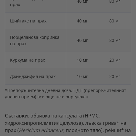
40 мг
80 мг
прах
Шийтаке на прах
40 мг
80 мг
Порцеланова копринка
40 мг
80 мг
на прах
Куркума на прах
10 мг
20 мг
Джинджифил на прах
10 мг
20 мг
*Препоръчителна дневна доза. ПДП (препоръчителният
дневен прием) все още не е определен.
Съставки
: обвивка на капсулата (HPMC;
хидроксипропилметилцелулоза), лъвска грива* на
прах (
Hericium erinaceus
; плодното тяло), рейши* на