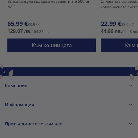
Всяка капсула съдържа невероятните 500 мг
Цялостна подкрепа 
NAC.
кръвоносната систе
65.99 €
22.99 €
83.97 €
33.99 €
129.07 лв.
44.96 лв.
164.23 лв.
66.48 лв
Към кошницата
Към 
Компания
Информация
Присъединете се към нас