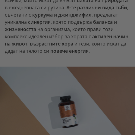
всички, които искат да внесат
силата на природата
в ежедневната си рутина.
8-те различни вида гъби
,
съчетани с
куркума
и
джинджифил
, предлагат
уникална
синергия
, която поддържа
баланса
и
жизнеността
на организма, което прави този
комплекс идеален избор за хората с
активен начин
на живот,
възрастните хора
и тези, които искат да
дадат на тялото си
повече енергия
.