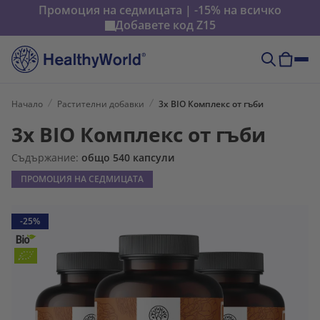
Промоция на седмицата | -15% на всичко
Добавете код
Z15
Начало
Растителни добавки
3x BIO Комплекс от гъби
3x BIO Комплекс от гъби
Съдържание:
общо 540 капсули
ПРОМОЦИЯ НА СЕДМИЦАТА
-25%