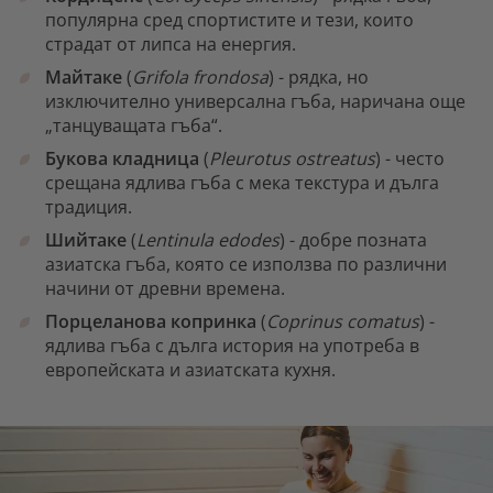
популярна сред спортистите и тези, които
страдат от липса на енергия.
Майтаке
(
Grifola frondosa
) - рядка, но
изключително универсална гъба, наричана още
„танцуващата гъба“.
Букова кладница
(
Pleurotus ostreatus
) - често
срещана ядлива гъба с мека текстура и дълга
традиция.
Шийтаке
(
Lentinula edodes
) - добре позната
азиатска гъба, която се използва по различни
начини от древни времена.
Порцеланова копринка
(
Coprinus comatus
) -
ядлива гъба с дълга история на употреба в
европейската и азиатската кухня.