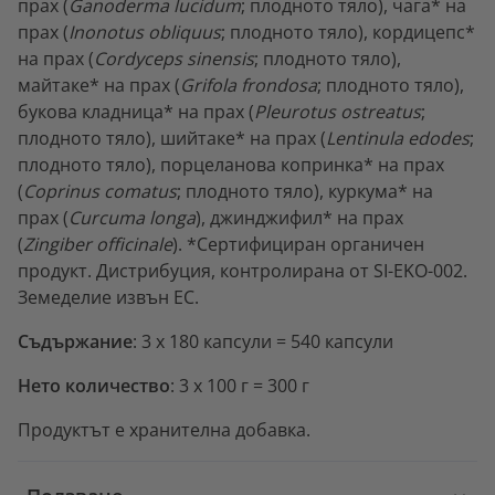
прах (
Ganoderma lucidum
; плодното тяло), чага* на
прах (
Inonotus obliquus
; плодното тяло), кордицепс*
на прах (
Cordyceps sinensis
; плодното тяло),
майтаке* на прах (
Grifola frondosa
; плодното тяло),
букова кладница* на прах (
Pleurotus ostreatus
;
плодното тяло), шийтаке* на прах (
Lentinula edodes
;
плодното тяло), порцеланова копринка* на прах
(
Coprinus comatus
; плодното тяло), куркума* на
прах (
Curcuma longa
), джинджифил* на прах
(
Zingiber officinale
). *Сертифициран органичен
продукт. Дистрибуция, контролирана от SI-EKO-002.
Земеделие извън ЕС.
Съдържание
: 3 x 180 капсули = 540 капсули
Нето количество
: 3 x 100 г = 300 г
Продуктът е хранителна добавка.