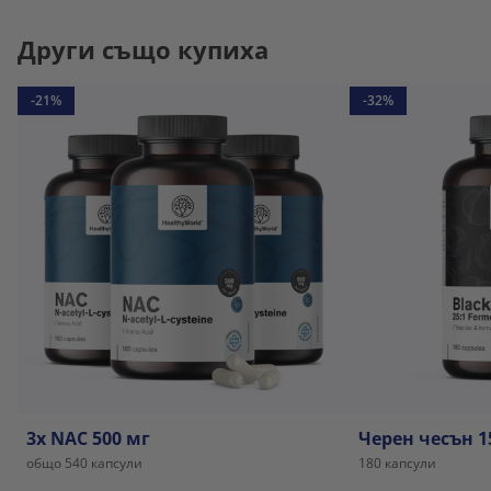
Други също купиха
-21%
-32%
3x NAC 500 мг
Черен чесън 1
общо 540 капсули
180 капсули