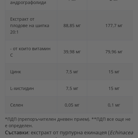
андрографолиди
Екстракт от
плодове на шипка
88,85 мг
177,7 мг
20:1
- от които витамин
39,98 мг
79,96 мг
C
Цинк
7,5 мг
15 мг
L-хистидин
7,5 мг
15 мг
Селен
0,05 мг
0,1 мг
*ПДП (препоръчителен дневен прием). **ПДП все още не
е определен.
Съставки
: екстракт от пурпурна ехинацея (
Echinacea