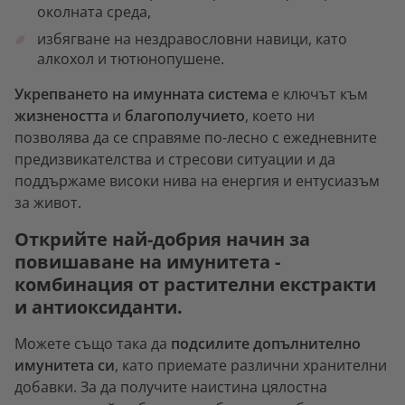
околната среда,
избягване на нездравословни навици, като
алкохол и тютюнопушене.
Укрепването на имунната система
е ключът към
жизнеността
и
благополучието
, което ни
позволява да се справяме по-лесно с ежедневните
предизвикателства и стресови ситуации и да
поддържаме високи нива на енергия и ентусиазъм
за живот.
Открийте най-добрия начин за
повишаване на имунитета -
комбинация от растителни екстракти
и антиоксиданти.
Можете също така да
подсилите допълнително
имунитета си
, като приемате различни хранителни
добавки. За да получите наистина цялостна