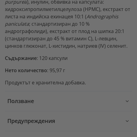
purpure
a), инулин, обвивка на капсулата:
хидроксипропилметилцелулоза (HPMC), екстракт от
листа на индийска ехинацея 10:1 (
Andrographis
paniculata
; стандартизиран до 10 %
андрографолиди), екстракт от плод на шипка 20:1
(стандартизиран до 45 % витамин С), L-левцин,
цинков глюконат, L-хистидин, натриев (IV) селенит.
Съдържание
: 120 капсули
Нето количество
: 95,97 г
Продуктът е хранителна добавка.
Ползване
Предупреждения