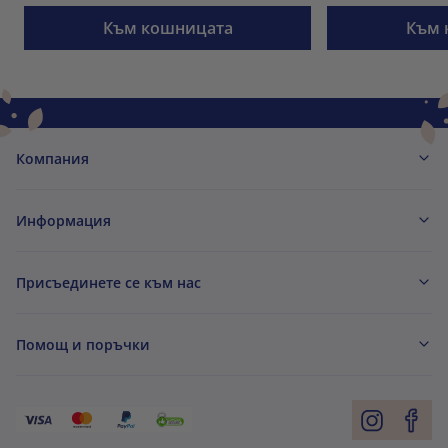
Към кошницата
Към 
Компания
Информация
Присъединете се към нас
Помощ и поръчки