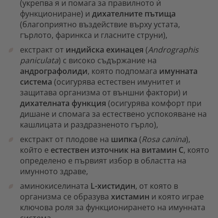
(укрепва я и помага за правилното ѝ
функциониране) и
дихателните пътища
(благоприятно въздействие върху устата,
гърлото, фаринкса и гласните струни),
екстракт от
индийска ехинацея
(
Andrographis
paniculata
) с високо съдържание на
андрографолиди
, която подпомага
имунната
система
(осигурява естествен имунитет и
защитава организма от външни фактори) и
дихателната функция
(осигурява комфорт при
дишане и спомага за естествено успокояване на
кашлицата и раздразненото гърло),
екстракт от плодове на
шипка
(
Rosa canina
),
който е
естествен източник на
витамин С
, която
определено е първият избор в областта на
имунното здраве,
аминокиселината
L-хистидин
, от която в
организма се образува
хистамин
и която играе
ключова роля за функционирането на имунната
система,