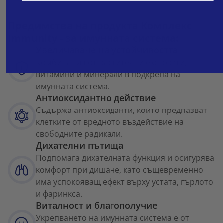
Предимства на продукта Комплекс
Immunity - за имунната система:
Увеличаване на устойчивостта
Комбинация от растителни екстракти,
витамини и минерали в подкрепа на
имунната система.
Антиоксидантно действие
Съдържа антиоксиданти, които предпазват
клетките от вредното въздействие на
свободните радикали.
Дихателни пътища
Подпомага дихателната функция и осигурява
комфорт при дишане, като същевременно
има успокояващ ефект върху устата, гърлото
и фаринкса.
Виталност и благополучие
Укрепването на имунната система е от