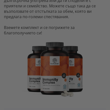
дългосрочна употреба или да ги споделите с
приятели и семейство. Можете също така да се
възползвате от отстъпката за обем, която ви
предлага по-големи спестявания.
Вземете комплект и се погрижете за
благополучието си!