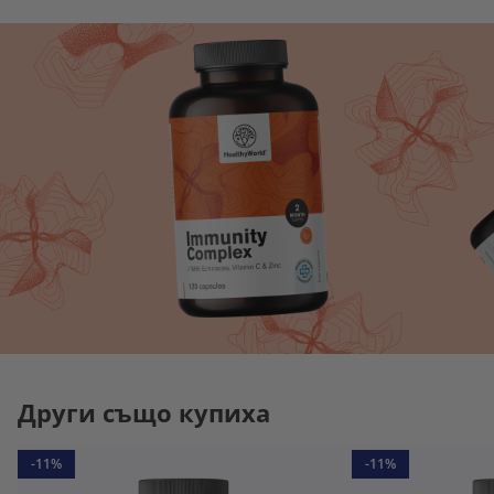
Други също купиха
-11%
-11%