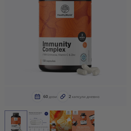
60
2
дози
капсули дневно