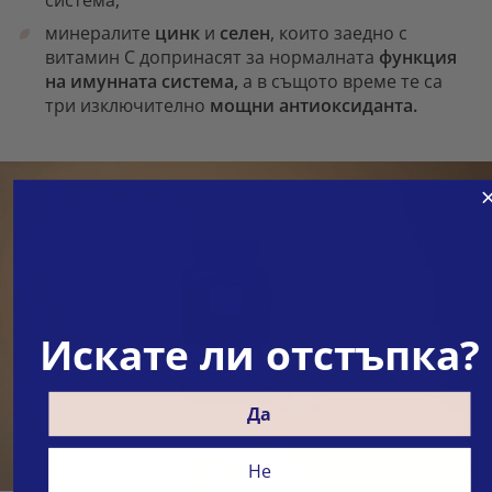
минералите
цинк
и
селен
, които заедно с
витамин С допринасят за нормалната
функция
на имунната система,
а в същото време те са
три изключително
мощни антиоксиданта.
Искате ли отстъпка?
Да
Не