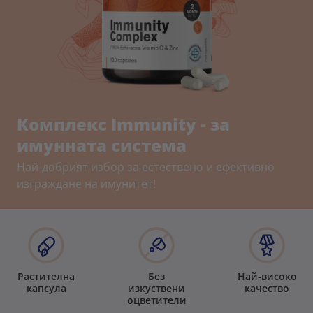
Комплекс Immunity - за
имунната система
Най-добрият избор за естествено и ефективно
изграждане на имунитет!
Растителна
Без
Най-високо
капсула
изкуствени
качество
оцветители