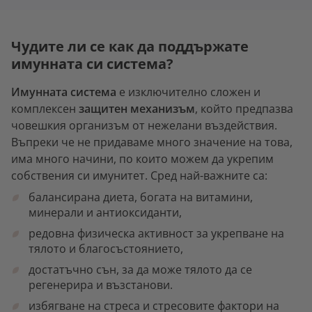
Чудите ли се как да поддържате
имунната си система?
Имунната система
е изключително сложен и
комплексен
защитен механизъм
, който предпазва
човешкия организъм от нежелани въздействия.
Въпреки че не придаваме много значение на това,
има много начини, по които можем да укрепим
собствения си имунитет. Сред най-важните са:
балансирана диета, богата на витамини,
минерали и антиоксиданти,
редовна физическа активност за укрепване на
тялото и благосъстоянието,
достатъчно сън, за да може тялото да се
регенерира и възстанови.
избягване на стреса и стресовите фактори на