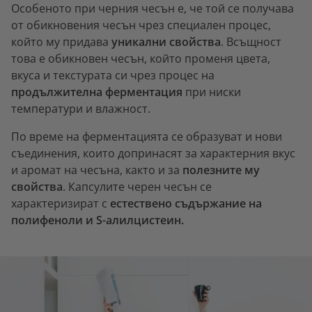
Особеното при черния чесън е, че той се получава
от обикновения чесън чрез специален процес,
който му придава
уникални свойства
. Всъщност
това е обикновен чесън, който променя цвета,
вкуса и текстурата си чрез процес на
продължителна ферментация
при ниски
температури и влажност.
По време на ферментацията се образуват и нови
съединения, които допринасят за характерния вкус
и аромат на чесъна, както и за
полезните му
свойства
. Капсулите черен чесън се
характеризират с
естествено съдържание на
полифеноли и S-алилцистеин.