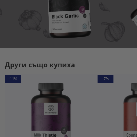
Други също купиха
-11%
-7%