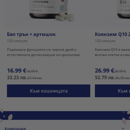
Бял трън + артишок
Коензим Q10 
120 капсули
120 капсули
Подпомага функцията на черния дроб и
Коензим Q10 е важе
естествената детоксикация на организма.
всички клетки в наш
16.99 €
26.99 €
18.99 €
28.99 €
33.23 лв.
52.79 лв.
37.14 лв.
56.70 лв
Към кошницата
Към 
Компания