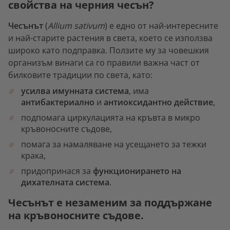
свойства на черния чесън?
Чесънът
(
Allium sativum
) е едно от най-интересните
и най-старите растения в света, което се използва
широко като подправка. Ползите му за човешкия
организъм винаги са го правили важна част от
билковите традиции по света, като:
усилва имунната система
, има
антибактериално
и
антиоксидантно действие
,
подпомага циркулацията на кръвта в микро
кръвоносните съдове,
помага за намаляване на усещането за тежки
крака,
придопринася за
функционирането на
дихателната система
.
Чесънът е незаменим за поддържане
на кръвоносните съдове.