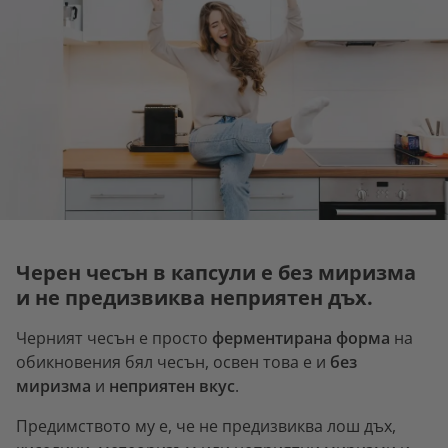
Черен чесън в капсули е без миризма
и не предизвиква неприятен дъх.
Черният чесън е просто
ферментирана форма
на
обикновения бял чесън, освен това е и
без
миризма
и
неприятен вкус
.
Предимството му е, че не предизвиква лош дъх,