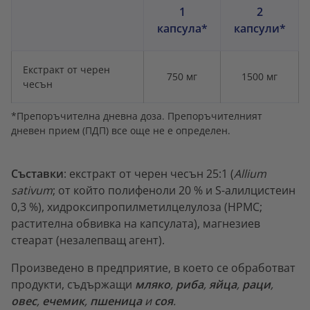
1
2
капсула*
капсули*
Екстракт от черен
750 мг
1500 мг
чесън
*Препоръчителна дневна доза. Препоръчителният
дневен прием (ПДП) все още не е определен.
Съставки
: екстракт от черен чесън 25:1 (
Allium
sativum
; от който полифеноли 20 % и S-алилцистеин
0,3 %), хидроксипропилметилцелулоза (HPMC;
растителна обвивка на капсулата), магнезиев
стеарат (незалепващ агент).
Произведено в предприятие, в което се обработват
продукти, съдържащи
мляко
,
риба
,
яйца
,
раци
,
овес
,
ечемик
,
пшеница
и
соя
.