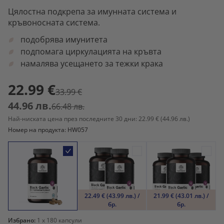
Цялостна подкрепа за имунната система и
кръвоносната система.
подобрява имунитета
подпомага циркулацията на кръвта
намалява усещането за тежки крака
22.99 €
33.99 €
44.96 лв.
66.48 лв.
Най-ниската цена през последните 30 дни: 22.99 €
(44.96 лв.)
Номер на продукта: HW057
22.49 € (43.99 лв.) /
21.99 € (43.01 лв.) /
бр.
бр.
Избрано:
1
x 180 капсули