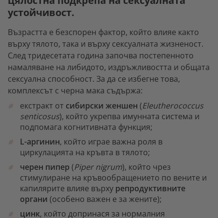
цялостна подкрепа на сексуалната
устойчивост.
Възрастта е безспорен фактор, който влияе както
върху тялото, така и върху сексуалната жизненост.
След тридесетата година започва постепенното
намаляване на либидото, издръжливостта и общата
сексуална способност. За да се избегне това,
комплексът с черна мака съдържа:
екстракт от
сибирски женшен
(
Eleutherococcus
senticosus
), който укрепва имунната система и
подпомага когнитивната функция;
L-аргинин
, който играе важна роля в
циркулацията на кръвта в тялото;
черен пипер
(
Piper nigrum
), който чрез
стимулиране на кръвообращението по вените и
капилярите влияе върху
репродуктивните
органи
(особено важен е за жените);
цинк
, който допринася за нормалния