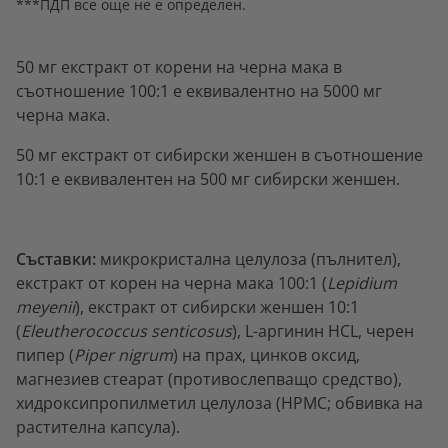
***ПДП все още не е определен.
50 мг екстракт от корени на черна мака в
съотношение 100:1 е еквивалентно на 5000 мг
черна мака.
50 мг екстракт от сибирски женшен в съотношение
10:1 е еквивалентен на 500 мг сибирски женшен.
Съставки:
микрокристална целулоза (пълнител),
екстракт от корен на черна мака 100:1 (
Lepidium
meyenii
), екстракт от сибирски женшен 10:1
(
Eleutherococcus senticosus
), L-аргинин HCL, черен
пипер (
Piper nigrum
) на прах, цинков оксид,
магнезиев стеарат (противослепващо средство),
хидроксипропилметил целулоза (НРМС; обвивка на
растителна капсула).