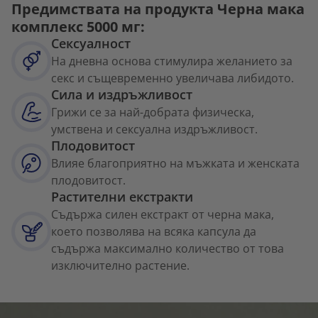
Предимствата на продукта Черна мака
комплекс 5000 мг:
Сексуалност
На дневна основа стимулира желанието за
секс и същевременно увеличава либидото.
Сила и издръжливост
Грижи се за най-добрата физическа,
умствена и сексуална издръжливост.
Плодовитост
Влияе благоприятно на мъжката и женската
плодовитост.
Растителни екстракти
Съдържа силен екстракт от черна мака,
което позволява на всяка капсула да
съдържа максимално количество от това
изключително растение.