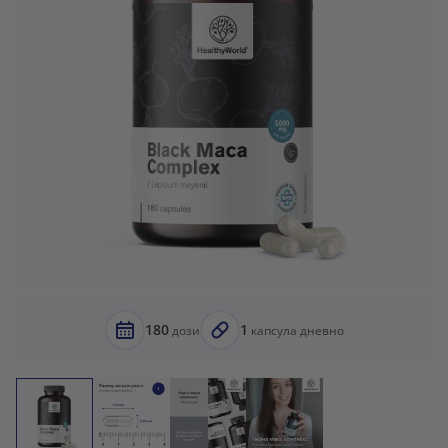
180
1
дози
капсула дневно