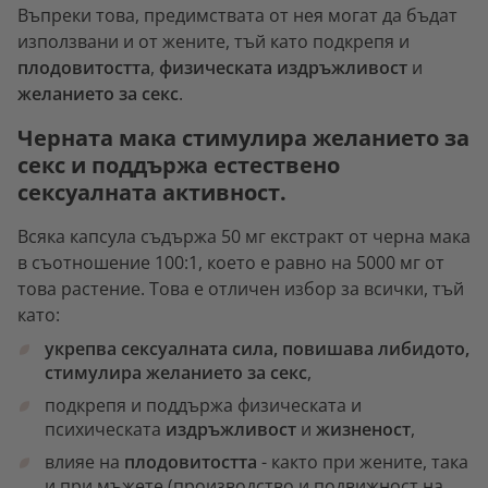
Въпреки това, предимствата от нея могат да бъдат
използвани и от жените, тъй като подкрепя и
плодовитостта
,
физическата издръжливост
и
желанието за секс
.
Черната мака стимулира желанието за
секс и поддържа естествено
сексуалната активност.
Всяка капсула съдържа 50 мг екстракт от черна мака
в съотношение 100:1, което е равно на 5000 мг от
това растение. Това е отличен избор за всички, тъй
като:
укрепва сексуалната сила, повишава либидото,
стимулира желанието за секс
,
подкрепя и поддържа физическата и
психическата
издръжливост
и
жизненост
,
влияе на
плодовитостта
- както при жените, така
и при мъжете (производство и подвижност на