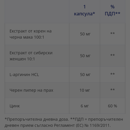
1
%
капсула*
ПДП**
Екстракт от корен на
50 мг
**
черна мака 100:1
Екстракт от сибирски
50 мг
**
женшен 10:1
L-аргинин HCL
50 мг
**
Черен пипер на прах
10 мг
**
Цинк
6 мг
60 %
*Препоръчителна дневна доза. **ПДП = препоръчителен
дневен прием съгласно Регламент (ЕС) № 1169/2011.