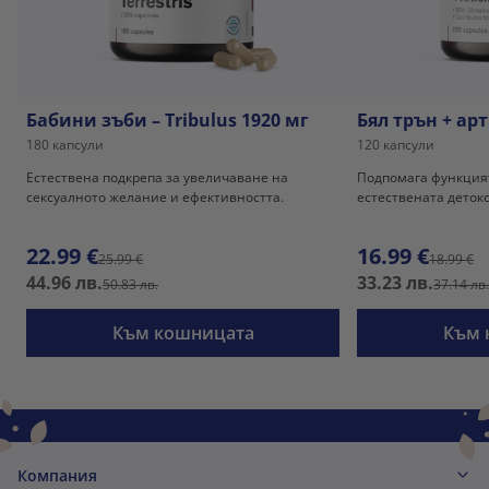
Бабини зъби – Tribulus 1920 мг
Бял трън + а
180 капсули
120 капсули
Естествена подкрепа за увеличаване на
Подпомага функцият
сексуалното желание и ефективността.
естествената деток
22.99 €
16.99 €
25.99 €
18.99 €
44.96 лв.
33.23 лв.
50.83 лв.
37.14 лв
Към кошницата
Към 
Компания