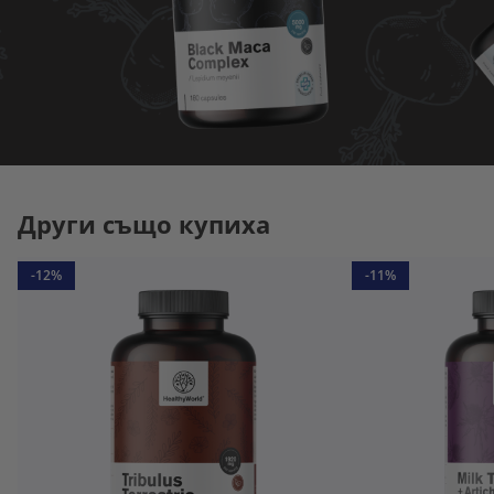
Други също купиха
-12%
-11%