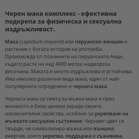
Черен мака комплекс - ефективна
подкрепа за физическа и сексуална
издръжливост.
Мака
(
Lepidium meyenii
) или
перуански женшен
е
растение с богата история на употреба.
Произхожда от планините на перуанските Анди,
където расте на над 4000 метра надморска
височина. Маката е много издръжлива и устойчива.
Има няколко различни вида мака, един от най-
популярните определено е
черната мака
.
Черната мака се смята за мъжка мака и през
миналото е била ценена заради своите
изключителни свойства, особено за
укрепване на
мъжкото сексуално състояние
. Черният цвят се
твърди, че символизира мъжка или
външна
енергия, която
укрепва
,
поддържа
и
съживява
.