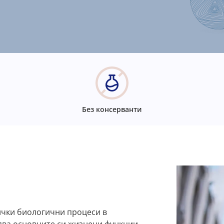
Без консерванти
ички биологични процеси в
нява основните си жизнени функции -