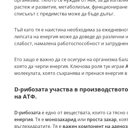
растеж и развитие, метаболизъм, функциониране 
списъкът с предимства може да бъде дълъг.
Тъй като тя е наистина необходима за ежедневно
липсата на енергия може да доведе до различни 
слабост, намалена работоспособност и затрудне
Ето защо е важно да се осигури на организма бал
която да черпи енергия. Ключова роля тук играе
молекулата, която съхранява и пренася енергия в 
D-рибозата участва в производството
на АТФ.
D-рибозата
е едно от веществата, които са тясно
енергия
. Тя е
монозахарид
или
проста захар
, ко
въглехидратите. Тя е
важен компонент на аденоз