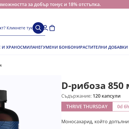
зможността за добър тонус и 18% отстъпка.
кт? Кликнете тук
Е И ХРАНОСМИЛАНЕ
ГУМЕНИ БОНБОНИ
РАСТИТЕЛНИ ДОБАВКИ
и
D-рибоза 850 
Съдържание:
120 капсули
THRIVE THURSDAY
0d 6
Моносахарид, който допълнит