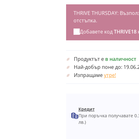
THRIVE THURSDAY: Възполз
отстъпка.
Добавете код
THRIVE18
Продуктът е
в наличност
Най-добър поне до:
19.06.
Изпращаме
утре!
Кредит
При поръчка получавате 0.
лв.)