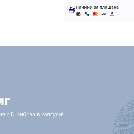
Начини за плащане
мг
я с D-рибоза в капсули!