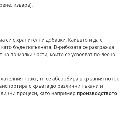
рене, извара),
 си с хранителни добавки. Какъвто и да е
д като бъде погълната, D-рибозата се разгражда
 на по-малки части, които се усвояват по-лесно
лателния тракт, тя се абсорбира в кръвния поток
ранспортира с кръвта до различни тъкани и
азлични процеси, като например
производството