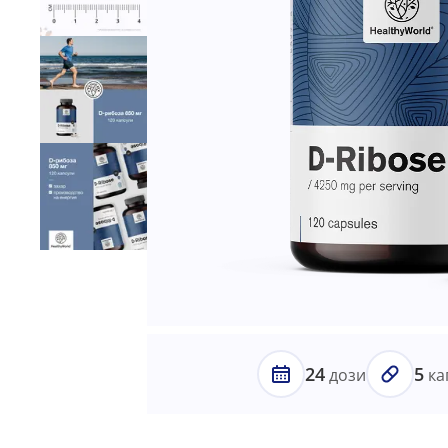
24
5
дози
ка