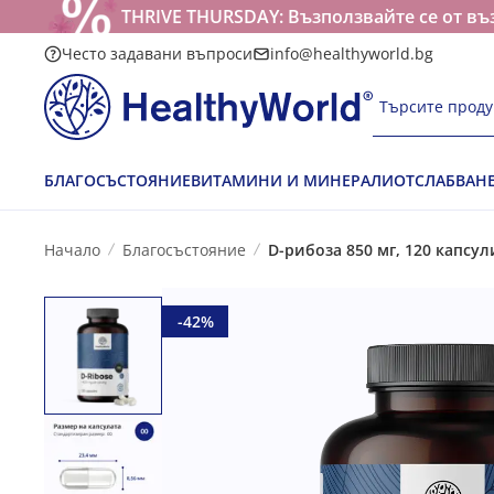
THRIVE THURSDAY: Възползвайте се от въ
Често задавани въпроси
info@healthyworld.bg
Търсите проду
БЛАГОСЪСТОЯНИЕ
ВИТАМИНИ И МИНЕРАЛИ
ОТСЛАБВАН
Начало
Благосъстояние
D-рибоза 850 мг, 120 капсул
-42%