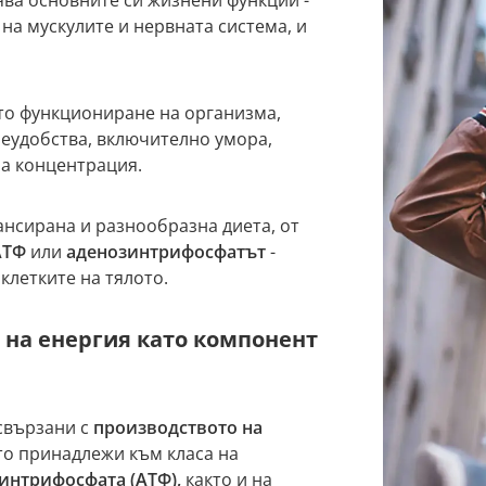
на мускулите и нервната система, и
то функциониране на организма,
неудобства, включително умора,
на концентрация.
ансирана и разнообразна диета, от
АТФ
или
аденозинтрифосфатът
-
клетките на тялото.
 на енергия като компонент
 свързани с
производството на
ято принадлежи към класа на
интрифосфата (АТФ),
както и на