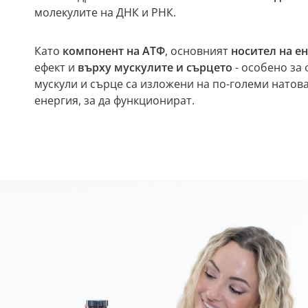
молекулите на ДНК и РНК.
Като
компонент на АТФ
, основният
носител на е
ефект и
върху мускулите и сърцето
- особено за 
мускули и сърце са изложени на по-големи натов
енергия, за да функционират.