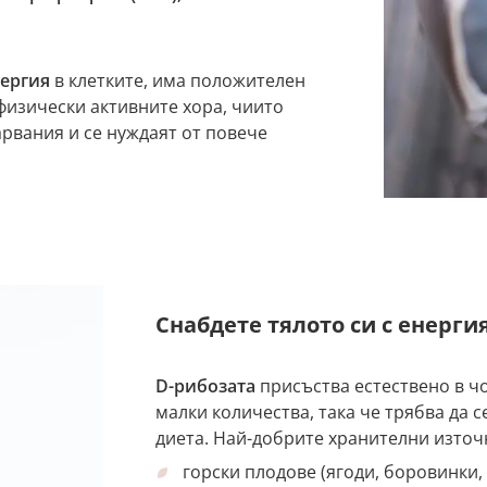
нергия
в клетките, има положителен
физически активните хора, чиито
арвания и се нуждаят от повече
Снабдете тялото си с енергия
D-рибозата
присъства естествено в ч
малки количества, така че трябва да 
диета. Най-добрите хранителни източ
горски плодове (ягоди, боровинки,