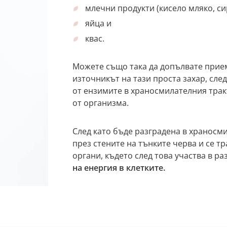
млечни продукти (кисело мляко, си
яйца и
квас.
Можете също така да допълвате приема
източникът на тази проста захар, сле
от ензимите в храносмилателния тракт
от организма.
След като бъде разградена в храносми
през стените на тънките черва и се т
органи, където след това участва в р
на енергия в клетките.