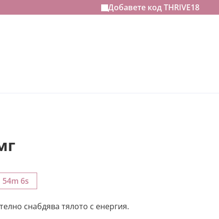
Добавете код
THRIVE18
мг
h 54m 5s
елно снабдява тялото с енергия.