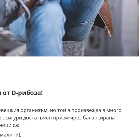
 от D-рибоза!
овешкия организъм, но той я произвежда в много
се осигури достатъчен прием чрез балансирана
ници са:
 малини),