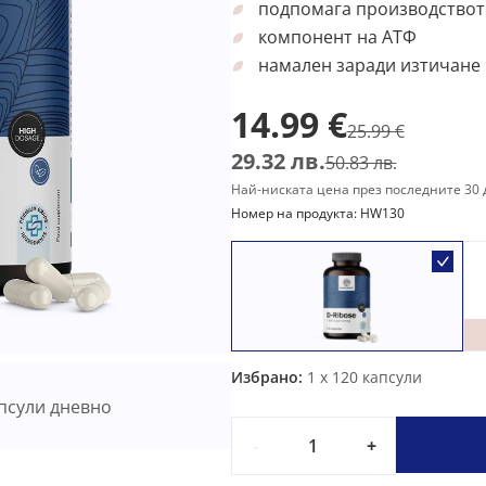
подпомага производствот
компонент на АТФ
намален заради изтичане 
14.99 €
25.99 €
29.32 лв.
50.83 лв.
Най-ниската цена през последните 30 д
Номер на продукта: HW130
Избрано:
1
x 120 капсули
псули дневно
-
+