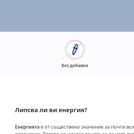
Без добавки
Липсва ли ви енергия?
Енергията
е от съществено значение за почти вс
организма. Тялото се нуждае от нея, за да изпъл