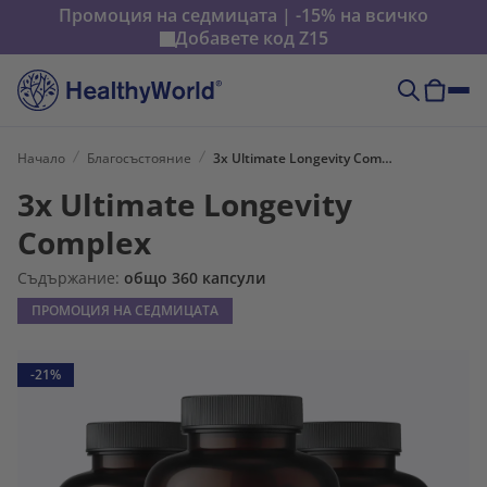
Промоция на седмицата | -15% на всичко
Добавете код
Z15
Начало
Благосъстояние
3x Ultimate Longevity Complex
3x Ultimate Longevity
Complex
Съдържание:
общо 360 капсули
ПРОМОЦИЯ НА СЕДМИЦАТА
-21%