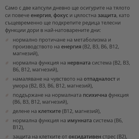
Само с две капсули дневно ще осигурите на тялото
си повече
енергия
,
фокус
и цялостна
защита
, като
същевременно ще подкрепите редица телесни
функции дори в най-натоварените дни:
нормално протичане на метаболизма и
производството на
енергия
(B2, B3, B6, B12,
магнезий),
нормална функция на
нервната
система (B2, B3,
B6, B12, магнезий),
намаляване на чувството на
отпадналост
и
умора (B2, B3, B6, B12, магнезий),
поддържане на нормалната
психична
функция
(B6, B3, B12, магнезий),
делене на
клетките
(B12, магнезий),
нормална функция на
имунната
система (B6,
B12),
защита на клетките от
оксидативен
стрес (B2),