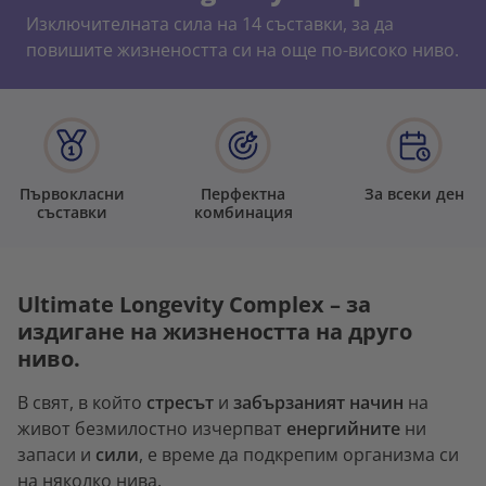
Изключителната сила на 14 съставки, за да
повишите жизнеността си на още по-високо ниво.
Първокласни
Перфектна
За всеки ден
съставки
комбинация
Ultimate Longevity Complex – за
издигане на жизнеността на друго
ниво.
В свят, в който
стресът
и
забързаният начин
на
живот безмилостно изчерпват
енергийните
ни
запаси и
сили
, е време да подкрепим организма си
на няколко нива.