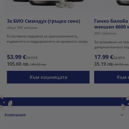
3x БИО Сминдух (гръцко сено)
Гинко билоба
женшен 6600 
общо 540 капсули
365 таблетки
Естествена подкрепа за храносмилането,
кърменето и поддържането на кръвната захар.
За запазване на па
допълнителната под
53.99 €
17.99 €
74.97 €
22.99 €
105.60 лв.
35.19 лв.
146.63 лв.
44.96 лв
Към кошницата
Към 
Компания