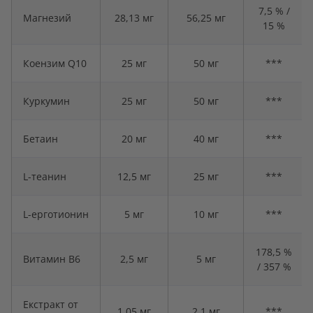
7,5 % /
Магнезий
28,13 мг
56,25 мг
15 %
Коензим Q10
25 мг
50 мг
***
Куркумин
25 мг
50 мг
***
Бетаин
20 мг
40 мг
***
L-теанин
12,5 мг
25 мг
***
L-ерготионин
5 мг
10 мг
***
178,5 %
Витамин B6
2,5 мг
5 мг
/ 357 %
Екстракт от
1,05 мг
2,1 мг
***