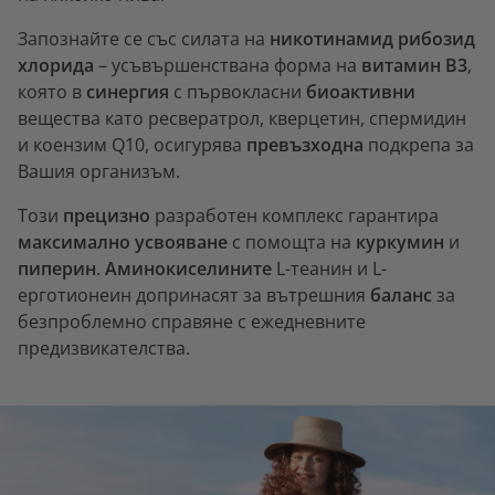
Запознайте се със силата на
никотинамид рибозид
хлорида
– усъвършенствана форма на
витамин B3
,
която в
синергия
с първокласни
биоактивни
вещества като ресвератрол, кверцетин, спермидин
и коензим Q10, осигурява
превъзходна
подкрепа за
Вашия организъм.
Този
прецизно
разработен комплекс гарантира
максимално усвояване
с помощта на
куркумин
и
пиперин
.
Аминокиселините
L-теанин и L-
ерготионеин допринасят за вътрешния
баланс
за
безпроблемно справяне с ежедневните
предизвикателства.