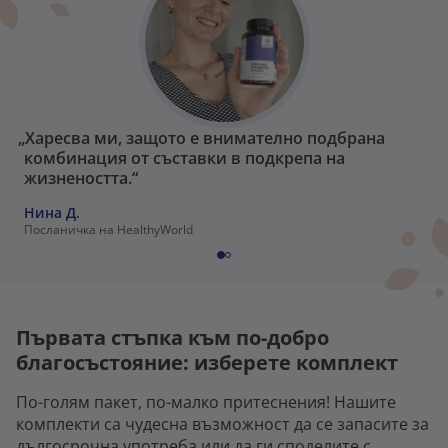
„Харесва ми, защото е внимателно подбрана
комбинация от съставки в подкрепа на
жизнеността.“
Нина Д.
Посланичка на HealthyWorld
Първата стъпка към по-добро
благосъстояние: изберете комплект
По-голям пакет, по-малко притеснения! Нашите
комплекти са чудесна възможност да се запасите за
дългосрочна употреба или да ги споделите с