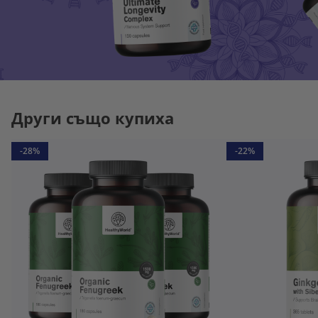
Други също купиха
-28%
-22%