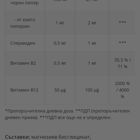
черен пипер
- от които
1 мг
2 мг
***
пиперин
Спермидин
0,5 мг
1 мг
***
35,5 % /
Витамин B2
0,5 мг
1 мг
71 %
2000 %
Витамин B12
50 µg
100 µg
/ 4000
%
*Препоръчителна дневна доза. **ПДП (препоръчителен
дневен прием). ***ПДП все още не е определен.
Съставки:
магнезиев бисглицинат,