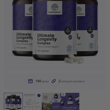
180
2
дози
капсули дневно