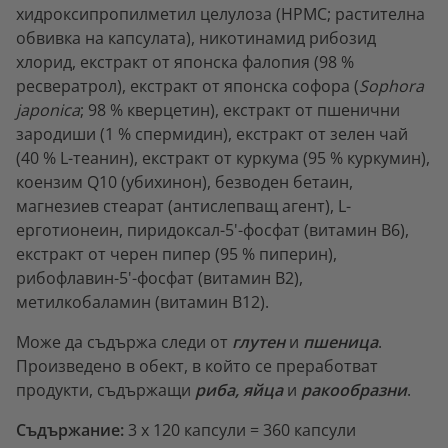
хидроксипропилметил целулоза (HPMC; растителна
обвивка на капсулата), никотинамид рибозид
хлорид, екстракт от японска фалопия (98 %
ресвератрол), екстракт от японска софора (
Sophora
japonica
; 98 % кверцетин), екстракт от пшенични
зародиши (1 % спермидин), екстракт от зелен чай
(40 % L-теанин), екстракт от куркума (95 % куркумин),
коензим Q10 (убихинон), безводен бетаин,
магнезиев стеарат (антислепващ агент), L-
ерготионеин, пиридоксал-5'-фосфат (витамин B6),
екстракт от черен пипер (95 % пиперин),
рибофлавин-5'-фосфат (витамин B2),
метилкобаламин (витамин B12).
Може да съдържа следи от
глутен
и
пшеница
.
Произведено в обект, в който се преработват
продукти, съдържащи
риба, яйца
и
ракообразни
.
Съдържание:
3 x 120 капсули = 360 капсули