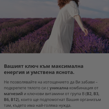
Вашият ключ към максимална
енергия и умствена яснота.
Не позволявайте на изтощението да Ви забави –
подкрепете тялото си с
уникална
комбинация от
магнезий
и ключови витамини от група B (
B2, B3,
B6, B12
), които ще подпомогнат Вашия организъм
там, където има най-голяма нужда.