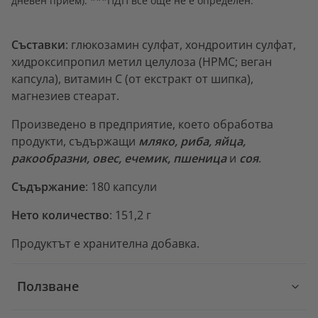
дневен прием). ***ПДП все още не е определен.
Съставки
: глюкозамин сулфат, хондроитин сулфат,
хидроксипропил метил целулоза (HPMC; веган
капсула), витамин С (от екстракт от шипка),
магнезиев стеарат.
Произведено в предприятие, което обработва
продукти, съдържащи
мляко, риба, яйца,
ракообразни, овес, ечемик, пшеница
и
соя
.
Съдържание
: 180 капсули
Нето количество
: 151,2 г
Продуктът е хранителна добавка.
Ползване