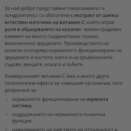
За най-добро представяне глюкозаминът и
хондроитинът са обогатени
с екстракт от шипка
-
естествен източник на витамин С
, който играе
роля в образуването на колаген
- важен градивен
елемент на много съединителни тъкани,
включително хрущялите. Производството на
колаген осигурява нормалното функциониране на
хрущялите и костите, както и на кръвоносните
съдове, венците, кожата и зъбите.
Универсалният витамин С има и много други
положителни ефекти за човешкия организъм, като
допринася за:
нормалното функциониране на
нервната
система,
поддържането на нормалната психична
функция,
намаляването на чувството на отпадналост и