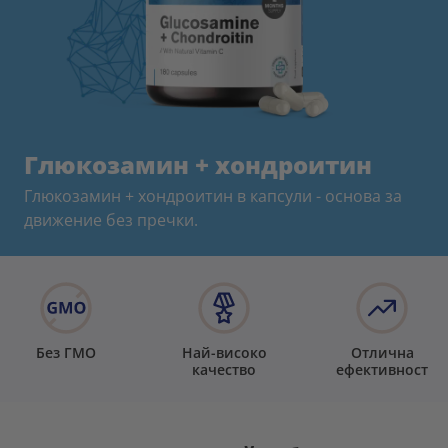
Глюкозамин + хондроитин
Глюкозамин + хондроитин в капсули - основа за
движение без пречки.
Без ГМО
Най-високо
Отлична
качество
ефективност