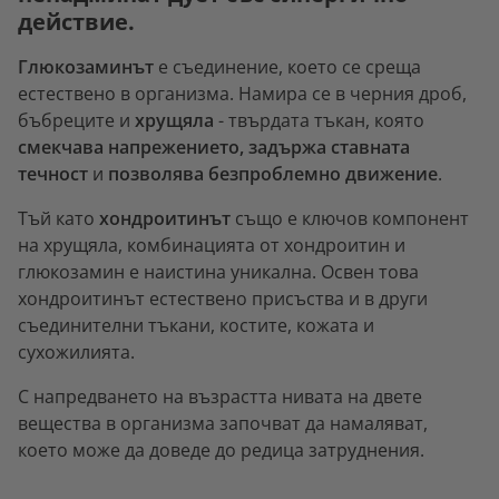
действие.
Глюкозаминът
е съединение, което се среща
естествено в организма. Намира се в черния дроб,
бъбреците и
хрущяла
- твърдата тъкан, която
смекчава напрежението, задържа ставната
течност
и
позволява безпроблемно движение
.
Тъй като
хондроитинът
също е ключов компонент
на хрущяла, комбинацията от хондроитин и
глюкозамин е наистина уникална. Освен това
хондроитинът естествено присъства и в други
съединителни тъкани, костите, кожата и
сухожилията.
С напредването на възрастта нивата на двете
вещества в организма започват да намаляват,
което може да доведе до редица затруднения.