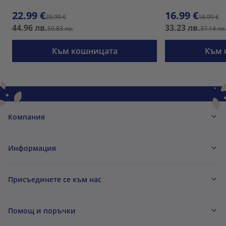
22.99 €
16.99 €
25.99 €
18.99 €
44.96 лв.
33.23 лв.
50.83 лв.
37.14 лв
Към кошницата
Към 
Компания
Информация
Присъединете се към нас
Помощ и поръчки