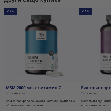
-12%
-11%
МSМ 2000 мг - с витамин С
Бял трън + а
365 таблетки
120 капсули
Пълна подкрепа за кожата, костите, хрущяла и
Подпомага функцият
образуването на колаген.
естествената деток