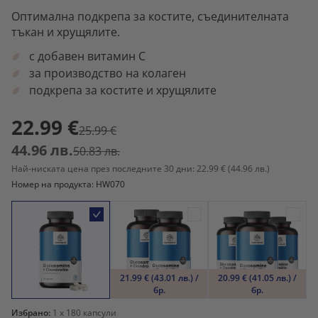
Оптимална подкрепа за костите, съединителната
тъкан и хрущялите.
с добавен витамин С
за производство на колаген
подкрепа за костите и хрущялите
22.99 €
25.99 €
44.96 лв.
50.83 лв.
Най-ниската цена през последните 30 дни: 22.99 €
(44.96 лв.)
Номер на продукта: HW070
21.99 € (43.01 лв.) /
20.99 € (41.05 лв.) /
бр.
бр.
Избрано:
1
x 180 капсули