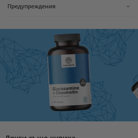
Предупреждения
Други също купиха