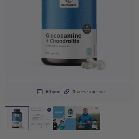
60
3
дози
капсули дневно