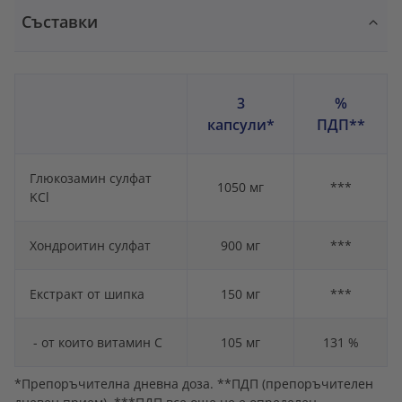
Съставки
3
%
капсули*
ПДП**
Глюкозамин сулфат
1050 мг
***
KCl
Хондроитин сулфат
900 мг
***
Екстракт от шипка
150 мг
***
- от които витамин С
105 мг
131 %
*Препоръчителна дневна доза. **ПДП (препоръчителен