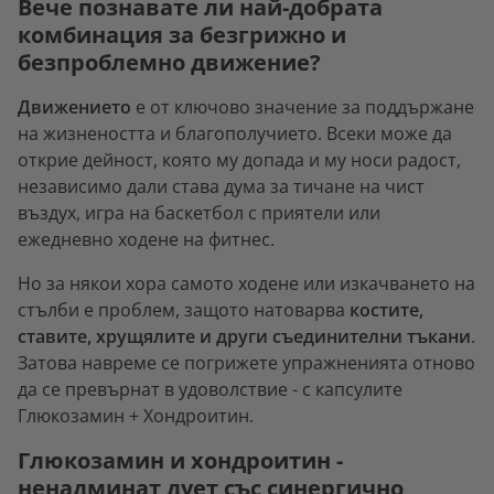
Вече познавате ли най-добрата
комбинация за безгрижно и
безпроблемно движение?
Движението
е от ключово значение за поддържане
на жизнеността и благополучието. Всеки може да
открие дейност, която му допада и му носи радост,
независимо дали става дума за тичане на чист
въздух, игра на баскетбол с приятели или
ежедневно ходене на фитнес.
Но за някои хора самото ходене или изкачването на
стълби е проблем, защото натоварва
костите,
ставите, хрущялите и други съединителни тъкани
.
Затова навреме се погрижете упражненията отново
да се превърнат в удоволствие - с капсулите
Глюкозамин + Хондроитин.
Глюкозамин и хондроитин -
ненадминат дует със синергично