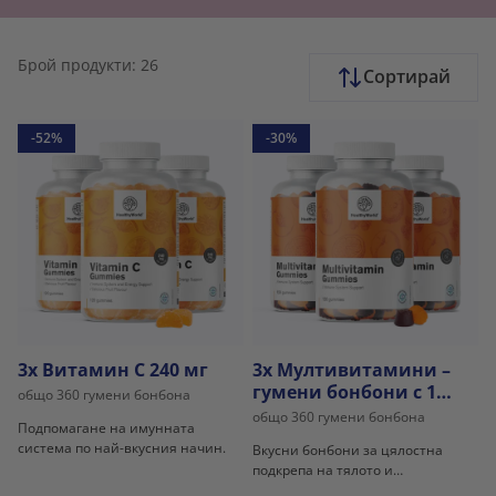
Брой продукти: 26
Сортирай
-52%
-30%
3x Витамин C 240 мг
3x Мултивитамини –
гумени бонбони с 10
общо 360 гумени бонбона
витамина
общо 360 гумени бонбона
Подпомагане на имунната
система по най-вкусния начин.
Вкусни бонбони за цялостна
подкрепа на тялото и
благосъстоянието.