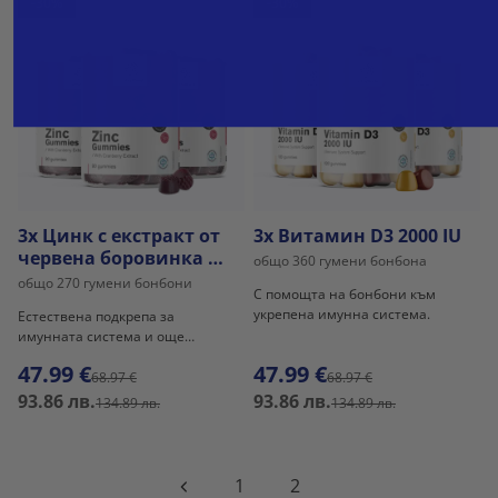
-30%
-30%
3x Цинк с екстракт от
3x Витамин D3 2000 IU
червена боровинка –
общо 360 гумени бонбона
гумени бонбони за
общо 270 гумени бонбони
С помощта на бонбони към
имунната система
укрепена имунна система.
Естествена подкрепа за
имунната система и още
много.
47.99 €
47.99 €
68.97 €
68.97 €
93.86 лв.
93.86 лв.
134.89 лв.
134.89 лв.
1
2