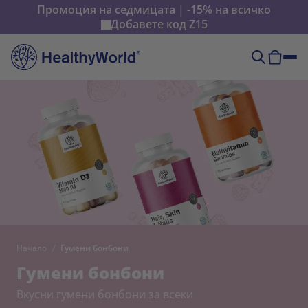
Промоция на седмицата | -15% на всичко
Добавете код
Z15
Начало
Гумени бонбони
Гумени бонбони
Вкусни гумени бонбони за всеки