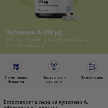
Хуперзин А 200 µg
Хуперзин А във висока концентрация за бистър
ум и тяло всеки ден.
Патентована
Първокласни
За всеки ден
формула
съставки
Естествената сила на хуперзин А,
обогатена с L-левцин.