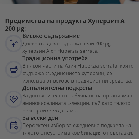
Предимства на продукта Хуперзин A
200 µg:
Високо съдържание
Дневната доза съдържа цели 200 µg
хуперзин А от Huperzia serrata.
Традиционна употреба
В някои части на Азия Huperzia serrata, която
съдържа съединението хуперзин, се
използва от векове в традиционни средства.
Допълнителна подкрепа
За допълнително снабдяване на организма с
аминокиселината L-левцин, тъй като тялото
не я произвежда само.
За всеки ден
Перфектен избор за ежедневна подкрепа на
тялото с неустоима комбинация от съставки.