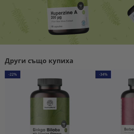
Други също купиха
-22%
-34%