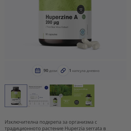
90
1
дози
капсула дневно
Изключителна подкрепа за организма с
традиционното растение Huperzia serrata в