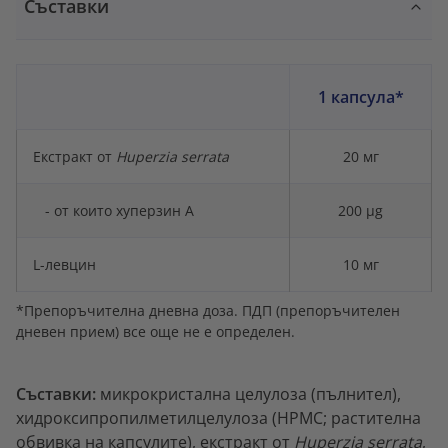
Съставки
1 капсула*
Екстракт от
Huperzia serrata
20 мг
- от които хуперзин А
200 µg
L-левцин
10 мг
*Препоръчителна дневна доза. ПДП (препоръчителен
дневен прием) все още не е определен.
Съставки:
микрокристална целулоза (пълнител),
хидроксипропилметилцелулоза (HPMC; растителна
обвивка на капсулите), екстракт от
Huperzia serrata
,