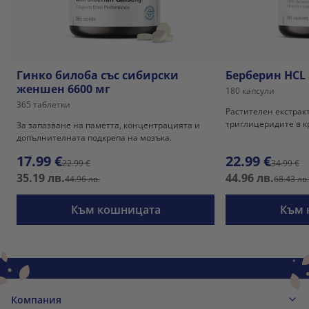
Гинко билоба със сибирски
Берберин HCL 
женшен 6600 мг
180 капсули
365 таблетки
Растителен екстракт
триглицеридите в к
За запазване на паметта, концентрацията и
допълнителната подкрепа на мозъка.
17.99 €
22.99 €
22.99 €
34.99 €
35.19 лв.
44.96 лв.
44.96 лв.
68.43 лв
Към кошницата
Към 
Компания