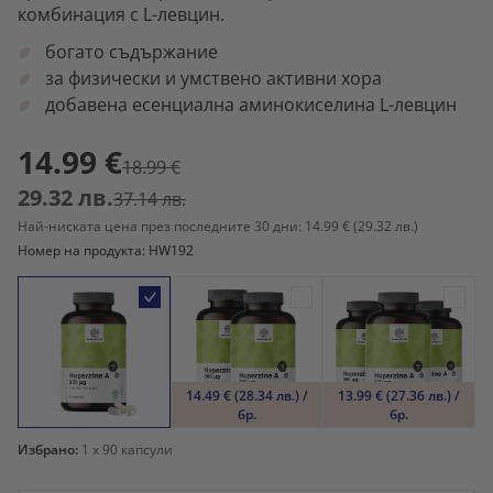
комбинация с L-левцин.
богато съдържание
за физически и умствено активни хора
добавена есенциална аминокиселина L-левцин
14.99 €
18.99 €
29.32 лв.
37.14 лв.
Най-ниската цена през последните 30 дни: 14.99 €
(29.32 лв.)
Номер на продукта: HW192
14.49 € (28.34 лв.) /
13.99 € (27.36 лв.) /
бр.
бр.
Избрано:
1
x 90 капсули