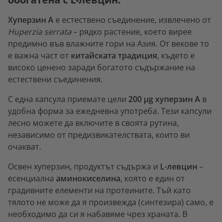
Хуперзин А
е естествено съединение, извлечено от
Huperzia serrata
– рядко растение, което вирее
предимно във влажните гори на Азия. От векове то
е важна част от
китайската традиция
, където е
високо ценено заради богатото съдържание на
естествени съединения.
С една капсула приемате цели
200 µg хуперзин А
в
удобна форма за ежедневна употреба. Тези капсули
лесно можете да включите в своята рутина,
независимо от предизвикателствата, които ви
очакват.
Освен хуперзин, продуктът съдържа и
L-левцин
–
есенциална
аминокиселина
, която е един от
градивните елементи на протеините. Тъй като
тялото не може да я произвежда (синтезира) само, е
необходимо да си я набавяме чрез храната. В