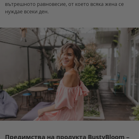
вътрешното равновесие, от което всяка жена се
нуждае всеки ден.
Предимства на продукта BustyBloom –