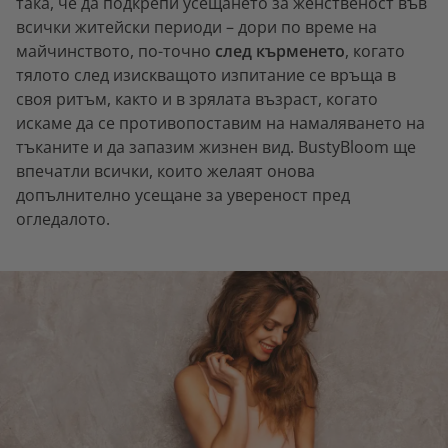
така, че да подкрепи усещането за женственост във
всички житейски периоди – дори по време на
майчинството, по-точно
след кърменето
, когато
тялото след изискващото изпитание се връща в
своя ритъм, както и в зрялата възраст, когато
искаме да се противопоставим на намаляването на
тъканите и да запазим жизнен вид. BustyBloom ще
впечатли всички, които желаят онова
допълнително усещане за увереност пред
огледалото.