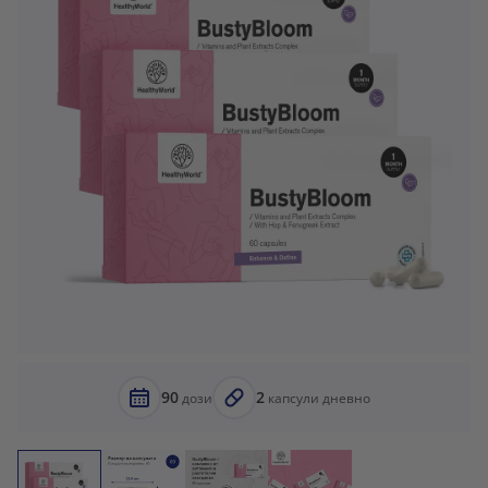
90
2
дози
капсули дневно