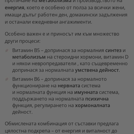
протичане на
метаболизма
и производството на
енергия
, което е особено от полза за всички жени,
имащи дълъг работен ден, домакински задължения
и останали ежедневни ангажименти.
Особено важен е и приносът им към множество
други процеси:
Витамин B5 – допринася за нормалния
синтез
и
метаболизъм
на стероидни хормони, витамин D
и някои невропредаватели , като същевременно
допринася за нормалната
умствена дейност
.
Витамин B6 – допринася за нормалното
функциониране на
нервната
система
и нормалната функция на
имунната
система,
поддържането на нормалната
психична
функция, регулирането на
хормоналната
дейност.
Обмислената комбинация от съставки предлага
цялостна подкрепа – от енергия и виталност до