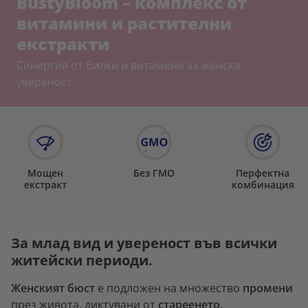
BustyBloom – комплекс от
витамини и растителни
екстракти
Синергия от билки и витамини за женска
увереност.
Мощен
Без ГМО
Перфектна
екстракт
комбинация
За млад вид и увереност във всички
житейски периоди.
Женският бюст
е подложен на множество
промени
през живота, диктувани от
стареенето,