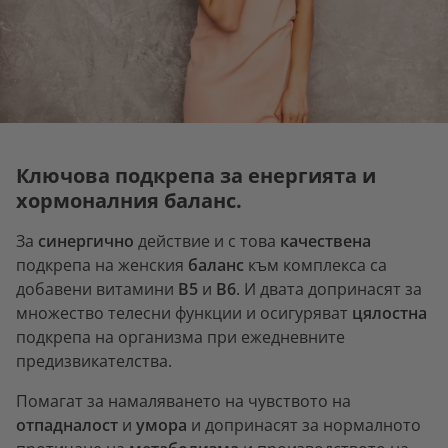
Ключова подкрепа за енергията и
хормоналния баланс.
За
синергично
действие и с това
качествена
подкрепа на женския
баланс
към комплекса са
добавени витамини
B5
и
B6
. И двата допринасят за
множество телесни функции и осигуряват
цялостна
подкрепа на организма при ежедневните
предизвикателства.
Помагат за намаляването на чувството на
отпадналост
и
умора
и допринасят за нормалното