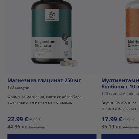
Магнезиев глицинат 250 мг
Мултивитами
бонбони с 10
180 капсули
120 гумени бонбон
Форма на магнезия, която се абсорбира
ефективно и е нежен към стомаха.
Вкусни бонбони за 
тялото и благосъст
22.99 €
17.99 €
25.99 €
22.99 €
44.96 лв.
35.19 лв.
50.83 лв.
44.96 лв