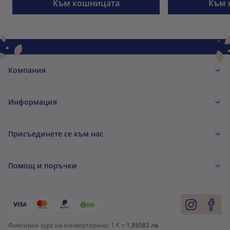
Към кошницата
Към 
Компания
Информация
Присъединете се към нас
Помощ и поръчки
Фиксиран курс на конвертиране:
1 € =
1,95583 лв.