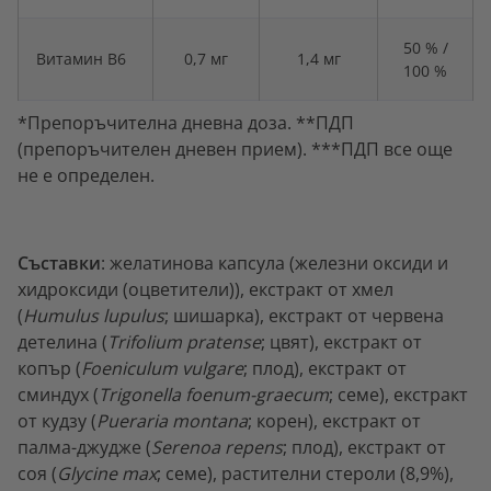
50 % /
Витамин B6
0,7 мг
1,4 мг
100 %
*Препоръчителна дневна доза. **ПДП
(препоръчителен дневен прием). ***ПДП все още
не е определен.
Съставки
: желатинова капсула (железни оксиди и
хидроксиди (оцветители)), екстракт от хмел
(
Humulus lupulus
; шишарка), екстракт от червена
детелина (
Trifolium pratense
; цвят), екстракт от
копър (
Foeniculum vulgare
; плод), екстракт от
сминдух (
Trigonella foenum-graecum
; семе), екстракт
от кудзу (
Pueraria montana
; корен), екстракт от
палма-джудже (
Serenoa repens
; плод), екстракт от
соя (
Glycine max
; семе), растителни стероли (8,9%),