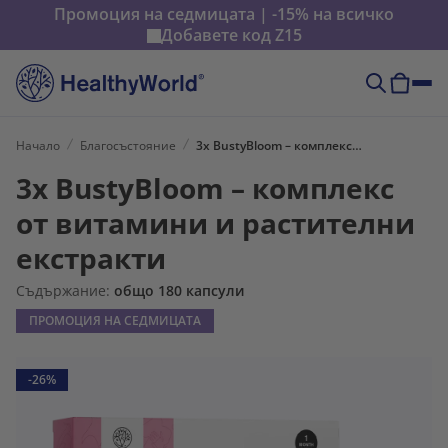
Промоция на седмицата | -15% на всичко
Добавете код
Z15
Начало
Благосъстояние
3x BustyBloom – комплекс от витамини и растителни екстракти
3x BustyBloom – комплекс
от витамини и растителни
екстракти
Съдържание:
общо 180 капсули
ПРОМОЦИЯ НА СЕДМИЦАТА
-26%