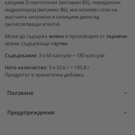
калциев D-пантотенат (витамин B5), пиридоксин
хидрохлорид (витамин B6), магнезиеви соли на
мастните киселини и силициев диоксид
(антислепващи агенти).
Може да съдържа
мляко
и производни от
зърнени
храни, съдържащи
глутен
.
Съдържание
: 3 x 60 капсули = 180 капсули
Нето количество
: 3 x 33,6 г = 100,8 г
Продуктът е хранителна добавка.
Ползване
Предупреждения