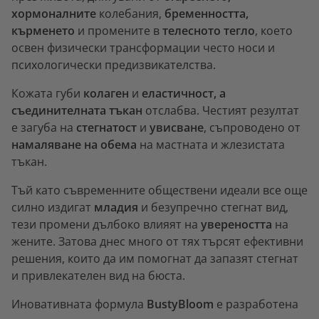
хормоналните
колебания,
бременността,
кърменето
и промените в
телесното тегло
, което
освен физически трансформации често носи и
психологически предизвикателства.
Кожата губи
колаген
и
еластичност, а
съединителната тъкан
отслабва. Честият резултат
е загуба на
стегнатост
и
увисване
, съпроводено от
намаляване на обема
на мастната и жлезистата
тъкан.
Тъй като съвременните обществени идеали все още
силно издигат
младия
и безупречно стегнат вид,
тези промени дълбоко влияят на
увереността
на
жените. Затова днес много от тях търсят ефективни
решения, които да им помогнат да запазят стегнат
и привлекателен вид на бюста.
Иновативната формула
BustyBloom
е разработена