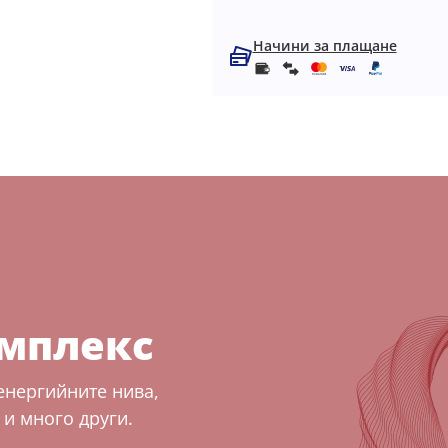
Начини за плащане
омплекс
енергийните нива,
и много други.