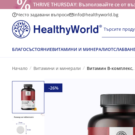
THRIVE THURSDAY: Възползвайте се от въ
Често задавани въпроси
info@healthyworld.bg
Търсите проду
БЛАГОСЪСТОЯНИЕ
ВИТАМИНИ И МИНЕРАЛИ
ОТСЛАБВАН
Начало
Витамини и минерали
Витамин B-комплекс, 
-26%