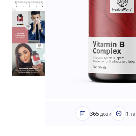
365
1
дози
та