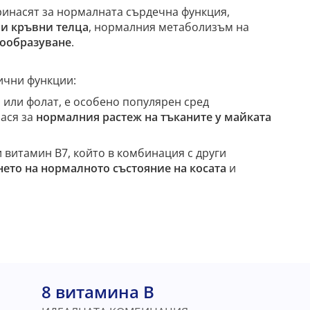
принасят за нормалната сърдечна функция,
ни кръвни телца
, нормалния метаболизъм на
ообразуване
.
ични функции:
а или фолат, е особено популярен сред
ася за
нормалния растеж на
тъканите у майката
 витамин В7, който в комбинация с други
ето на нормалното състояние на косата
и
8 витамина B