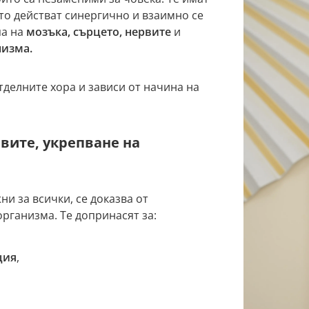
то действат синергично и взаимно се
па на
мозъка, сърцето, нервите
и
низма.
тделните хора и зависи от начина на
вите, укрепване на
ни за всички, се доказва от
рганизма. Те допринасят за:
ция
,