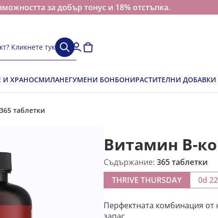
зможността за добър тонус и 18% отстъпка.
кт? Кликнете тук
Е И ХРАНОСМИЛАНЕ
ГУМЕНИ БОНБОНИ
РАСТИТЕЛНИ ДОБАВКИ
365 таблетки
Витамин B-к
Съдържание:
365 таблетки
THRIVE THURSDAY
0d 2
Перфектната комбинация от 
запас.