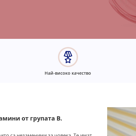
Най-високо качество
амини от групата В.
които са незаменими за човека. Те имат