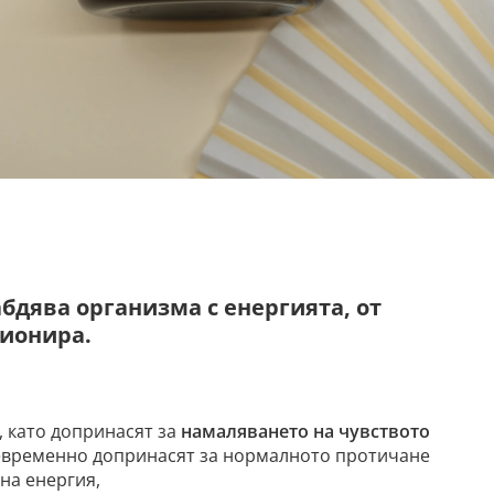
бдява организма с енергията, от
ционира.
, като допринасят за
намаляването на чувството
евременно допринасят за нормалното протичане
на енергия,