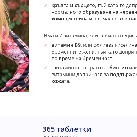
кръвта и сърцето
, тъй като те до
нормалното
образуване на черве
хомоцистеина
и нормалното
кръв
Има и 2 витамина, които имат специф
витамин В9
, или фолиева киселин
бременните жени, тъй като доприн
по време на бременност,
"витаминът за красота"
биотин
или
витамини допринася за
поддържан
кожата
.
365 таблетки