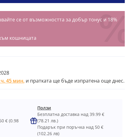
вайте се от възможността за добър тонус и 18%
към кошницата
2028
 ч. 45 мин.
и пратката ще бъде изпратена още днес.
Ползи
Безплатна доставка над 39.99 €
50 €
(0.98
(78.21 лв.)
Подарък при поръчка над 50 €
(102.26 лв)