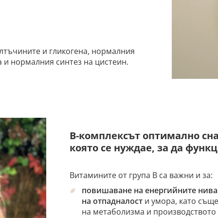
лтъчините и гликогена, нормалния
 и нормалния синтез на цистеин.
В-комплексът оптимално сна
която се нуждае, за да функ
Витамините от група В са важни и за:
повишаване на енергийните нива
на отпадналост
и умора, като същ
на метаболизма и производството 