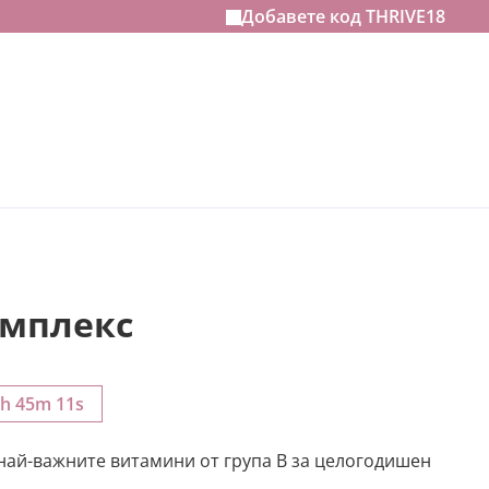
Добавете код
THRIVE18
омплекс
2h 45m 10s
най-важните витамини от група В за целогодишен