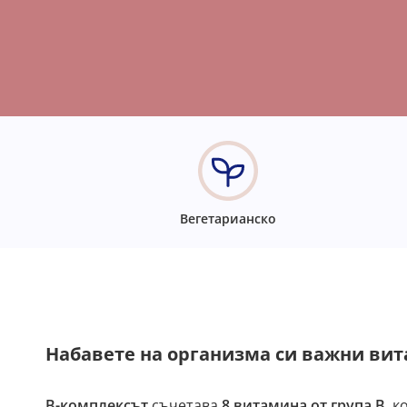
Вегетарианско
Набавете на организма си важни вит
В-комплексът
съчетава
8 витамина от група В
, 