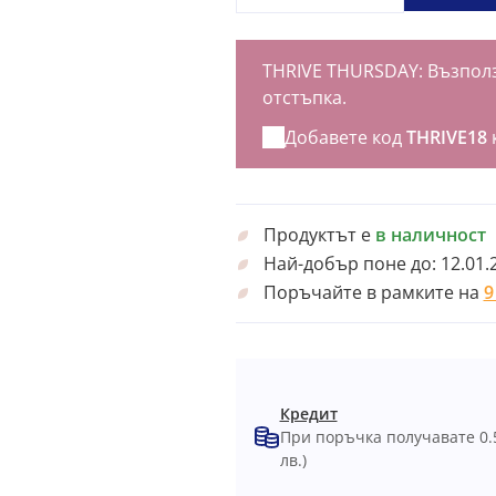
THRIVE THURSDAY: Възполз
отстъпка.
Добавете код
THRIVE18
Продуктът е
в наличност
Най-добър поне до:
12.01.
Поръчайте в рамките на
9
Кредит
При поръчка получавате 0.
лв.)