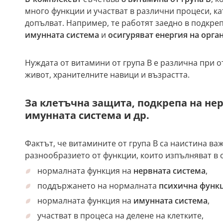
много функции и участват в различни процеси, ка
допълват. Например, те работят заедно в подкре
имунната система
и
осигуряват енергия на орга
Нуждата от витамини от група В е различна при о
живот, хранителните навици и възрастта.
За клетъчна защита, подкрепа на нер
имунната система и др.
Фактът, че витамините от група В са наистина важ
разнообразието от функции, които изпълняват в о
нормалната функция на
нервната система
,
поддържането на нормалната
психична функ
нормалната функция на
имунната система
,
участват в процеса на делене на клетките,