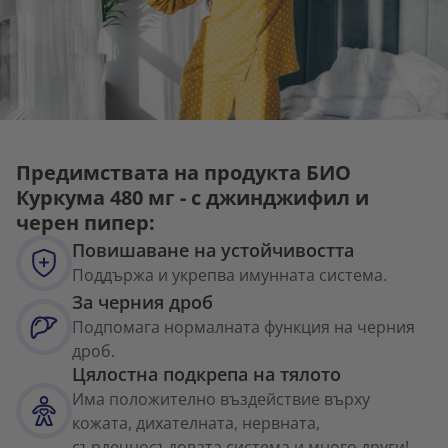
Предимствата на продукта БИО
Куркума 480 мг - с джинджифил и
черен пипер:
Повишаване на устойчивостта
Поддържа и укрепва имунната система.
За черния дроб
Подпомага нормалната функция на черния
дроб.
Цялостна подкрепа на тялото
Има положително въздействие върху
кожата, дихателната, нервната,
сърдечносъдовата система и много други!