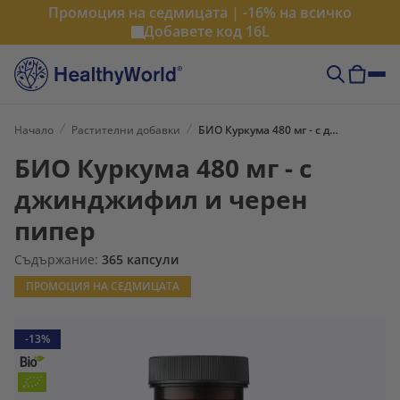
Промоция на седмицата | -16% на всичко
Добавете код
16L
Начало
Растителни добавки
БИО Куркума 480 мг - с джинджифил и черен пипер
БИО Куркума 480 мг - с
джинджифил и черен
пипер
Съдържание:
365 капсули
ПРОМОЦИЯ НА СЕДМИЦАТА
-13%