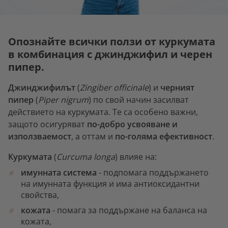
Опознайте всички ползи от куркумата
в комбинация с джинджифил и черен
пипер.
Джинджифилът
(
Zingiber officinale
) и
черният
пипер
(
Piper nigrum
) по свой начин засилват
действието на куркумата. Те са особено важни,
защото осигуряват
по-добро усвояване и
използваемост
, а оттам и
по-голяма ефективност
.
Куркумата
(
Curcuma longa
) влияе на:
имунната система
- подпомага поддържането
на имунната функция и има антиоксидантни
свойства,
кожата
- помага за поддържане на баланса на
кожата,