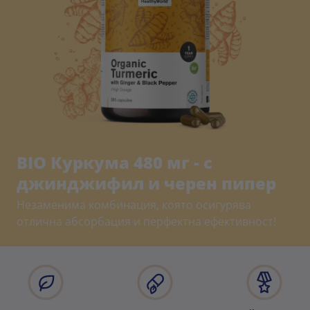
BIO Куркума 480 мг - с
джинджифил и черен пипер
Незаменима комбинация, която осигурява
отлична абсорбация и перфектна ефективност!