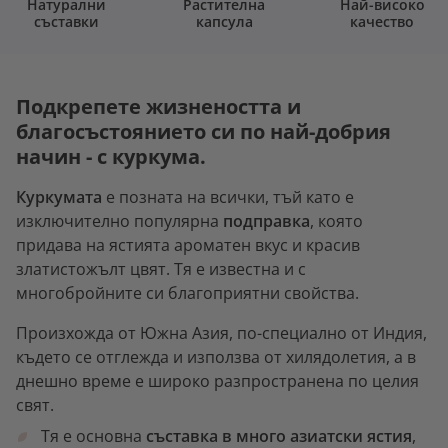
Натурални
Растителна
Най-високо
съставки
капсула
качество
Подкрепете жизнеността и
благосъстоянието си по най-добрия
начин - с куркума.
Куркумата
е позната на всички, тъй като е
изключително популярна
подправка
, която
придава на ястията ароматен вкус и красив
златистожълт цвят. Тя е известна и с
многобройните си благоприятни свойства.
Произхожда от Южна Азия, по-специално от Индия,
където се отглежда и използва от хилядолетия, а в
днешно време е широко разпространена по целия
свят.
Тя е основна
съставка в много азиатски ястия
,