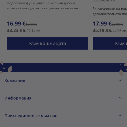
365 таблетки
Подпомага функцията на черния дроб и
естествената детоксикация на организма.
За запазване на па
допълнителната под
16.99 €
17.99 €
18.99 €
22.99 €
33.23 лв.
35.19 лв.
37.14 лв.
44.96 лв
Към кошницата
Към 
Компания
Информация
Присъединете се към нас