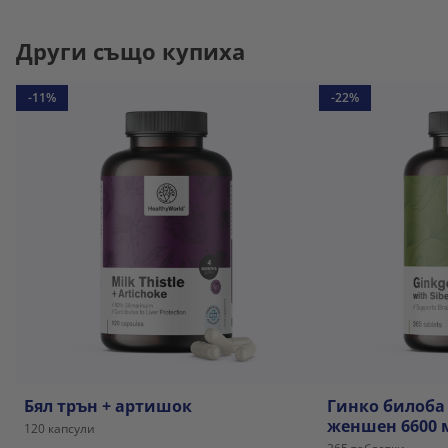
Други също купиха
-11%
-22%
Бял трън + артишок
Гинко билоба
женшен 6600 
120 капсули