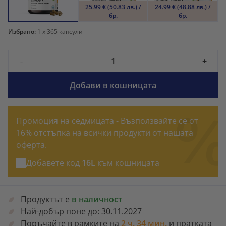
25.99 € (50.83 лв.) /
24.99 € (48.88 лв.) /
бр.
бр.
Избрано:
1
x 365 капсули
-
+
Добави в кошницата
Промоция на седмицата - Възползвайте се от
16% отстъпка на всички продукти от нашата
оферта.
Добавете код
16L
към кошницата
Продуктът е
в наличност
Най-добър поне до:
30.11.2027
Поръчайте в рамките на
2 ч. 34 мин.
и пратката