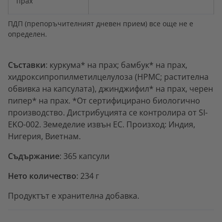
прах
ПДП (препоръчителният дневен прием) все още не е
определен.
Съставки
: куркума* на прах; бамбук* на прах,
хидроксипропилметилцелулоза (HPMC; растителна
обвивка на капсулата), джинджифил* на прах, черен
пипер* на прах. *От сертифицирано биологично
производство. Дистрибуцията се контролира от SI-
EKO-002. Земеделие извън ЕС. Произход: Индия,
Нигерия, Виетнам.
Съдържание
: 365 капсули
Нето количество
: 234 г
Продуктът е хранителна добавка.