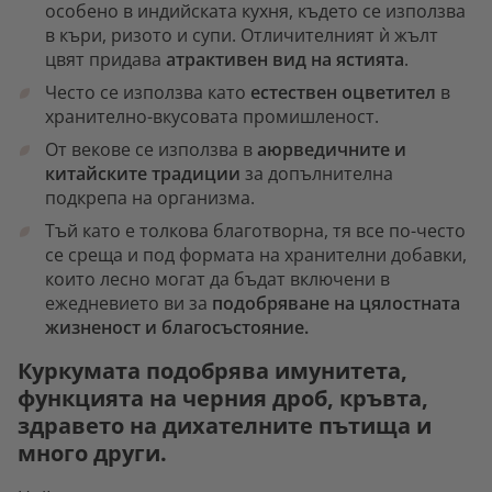
особено в индийската кухня, където се използва
в къри, ризото и супи. Отличителният ѝ жълт
цвят придава
атрактивен вид на ястията
.
Често се използва като
естествен оцветител
в
хранително-вкусовата промишленост.
От векове се използва в
аюрведичните и
китайските традиции
за допълнителна
подкрепа на организма.
Тъй като е толкова благотворна, тя все по-често
се среща и под формата на хранителни добавки,
които лесно могат да бъдат включени в
ежедневието ви за
подобряване на цялостната
жизненост и благосъстояние.
Куркумата подобрява имунитета,
функцията на черния дроб, кръвта,
здравето на дихателните пътища и
много други.