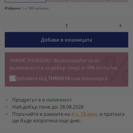
Избрано:
1
x 180 капсули
-
+
Добави в кошницата
THRIVE THURSDAY: Възползвайте се от
възможността за добър тонус и 18% отстъпка.
Добавете код
THRIVE18
към кошницата
Продуктът е
в наличност
Най-добър поне до:
28.08.2028
Поръчайте в рамките на
4 ч. 18 мин.
и пратката
ще бъде изпратена още днес.