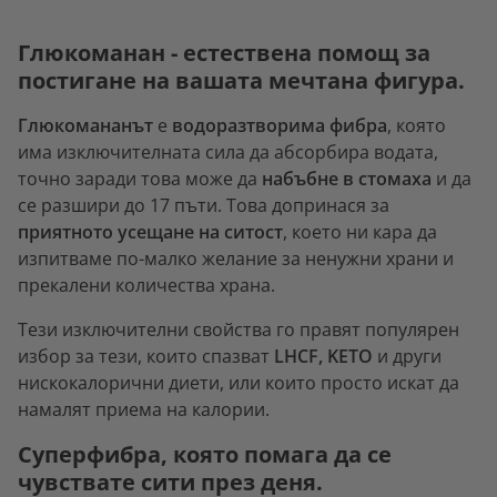
Глюкоманан - естествена помощ за
постигане на вашата мечтана фигура.
Глюкомананът
е
водоразтворима фибра
, която
има изключителната сила да абсорбира водата,
точно заради това може да
набъбне в стомаха
и да
се разшири до 17 пъти. Това допринася за
приятното усещане на ситост
, което ни кара да
изпитваме по-малко желание за ненужни храни и
прекалени количества храна.
Тези изключителни свойства го правят популярен
избор за тези, които спазват
LHCF, KETO
и други
нискокалорични диети, или които просто искат да
намалят приема на калории.
Суперфибра, която помага да се
чувствате сити през деня.