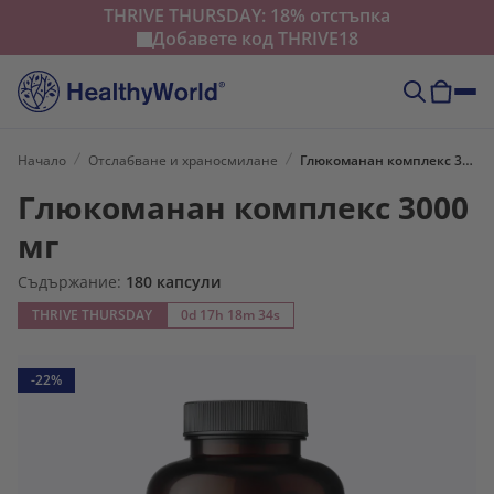
THRIVE THURSDAY: 18% отстъпка
Добавете код
THRIVE18
Начало
Отслабване и храносмилане
Глюкоманан комплекс 3000 мг
Глюкоманан комплекс 3000
мг
Съдържание:
180 капсули
THRIVE THURSDAY
0d 17h 18m 32s
-22%