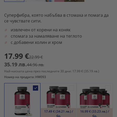
Суперфибра, която набъбва в стомаха и помага да
се чувствате сити.
извлечен от корени на коняк
спомага за намаляване на теглото
с добавени холин и хром
17.99 €
22.99 €
35.19 лв.
44.96 лв.
Най-ниската цена през последните 30 дни: 17.99 €
(35.19 лв.)
Номер на продукта: HW093
17.49 € (34.21 лв.) /
16.99 € (33.23 лв.) /
бр.
бр.