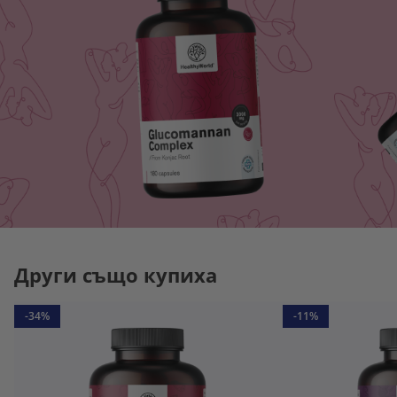
Други също купиха
-34%
-11%