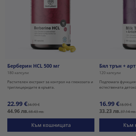
Берберин HCL 500 мг
Бял трън + а
180 капсули
120 капсули
Растителен екстракт за контрол на глюкозата и
Подпомага функцият
триглицеридите в кръвта.
естествената деток
22.99 €
16.99 €
34.99 €
18.99 €
44.96 лв.
33.23 лв.
68.43 лв.
37.14 лв
Към кошницата
Към 