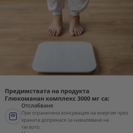
Предимствата на продукта
Глюкоманан комплекс 3000 мг са:
Отслабване
При ограничена консумация на енергия чрез
храната допринася за намаляване на
теглото.