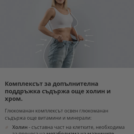
Комплексът за допълнителна
поддръжка съдържа още холин и
хром.
Глюкоманан комплексът освен глюкоманан
съдържа още витамини и минерали:
Холин
- съставна част на клетките, необходима
за процеса на
метаболизма на мазнините
.