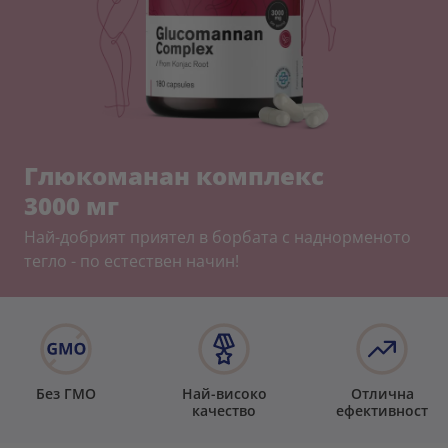
Глюкоманан комплекс
3000 мг
Най-добрият приятел в борбата с наднорменото
тегло - по естествен начин!
Без ГМО
Най-високо
Отлична
качество
ефективност