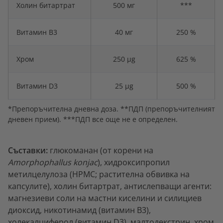
Холин битартрат
500 мг
***
Витамин В3
40 мг
250 %
Хром
250 µg
625 %
Витамин D3
25 µg
500 %
*Препоръчителна дневна доза. **ПДП (препоръчителният
дневен прием). ***ПДП все още не е определен.
Съставки:
глюкоманан (от корени на
Amorphophallus konjac
), хидроксипропил
метилцелулоза (HPMC; растителна обвивка на
капсулите), холин битартрат, антислепващи агенти:
магнезиеви соли на мастни киселини и силициев
диоксид, никотинамид (витамин В3),
холекалциферол (витамин D3), малтодекстрин, хром