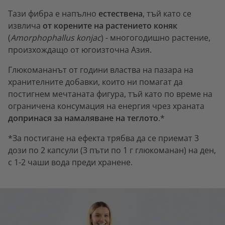
Тази фибра е напълно
естествена
, тъй като се
извлича
от корените на растението коняк
(
Amorphophallus konjac
) - многогодишно растение,
произхождащо от югоизточна Азия.
Глюкомананът от години властва на пазара на
хранителните добавки, които ни помагат да
постигнем мечтаната фигура, тъй като по време на
ограничена консумация на енергия чрез храната
допринася за намаляване на теглото
.*
*За постигане на ефекта трябва да се приемат 3
дози по 2 капсули (3 пъти по 1 г глюкоманан) на ден,
с 1-2 чаши вода преди хранене.