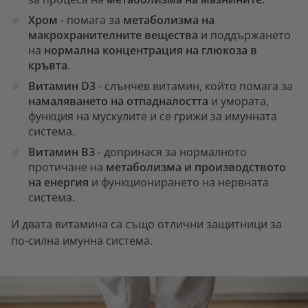
Хром
- помага за
метаболизма на
макрохранителните вещества
и поддържането
на
нормална концентрация на глюкоза в
кръвта
.
Витамин D3
- слънчев витамин, който помага за
намаляването на отпадналостта
и умората,
функция на мускулите и се грижи за имунната
система.
Витамин B3
- допринася за нормалното
протичане на
метаболизма и производството
на енергия
и функционирането на нервната
система.
И двата витамина са също отлични защитници за
по-силна имунна система.