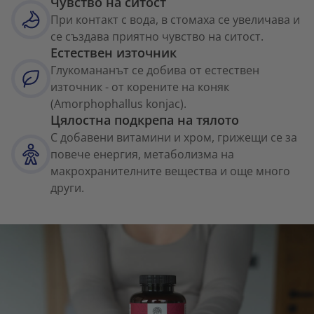
Чувство на ситост
При контакт с вода, в стомаха се увеличава и
се създава приятно чувство на ситост.
Естествен източник
Глукомананът се добива от естествен
източник - от корените на коняк
(Amorphophallus konjac).
Цялостна подкрепа на тялото
С добавени витамини и хром, грижещи се за
повече енергия, метаболизма на
макрохранителните вещества и още много
други.