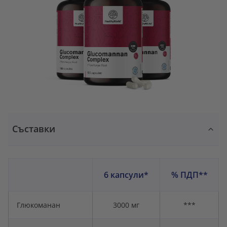
Съставки
6 капсули*
% ПДП**
Глюкоманан
3000 мг
***