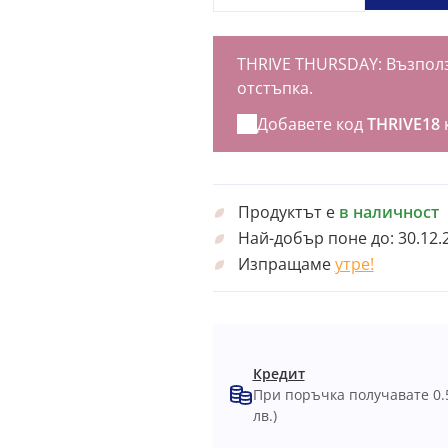
THRIVE THURSDAY: Възполз
отстъпка.
Добавете код
THRIVE18
Продуктът е
в наличност
Най-добър поне до:
30.12.
Изпращаме
утре!
Кредит
При поръчка получавате 0.
лв.)