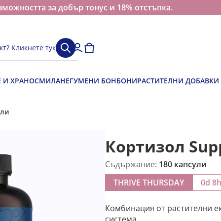
зможността за добър тонус и 18% отстъпка.
кт? Кликнете тук
Е И ХРАНОСМИЛАНЕ
ГУМЕНИ БОНБОНИ
РАСТИТЕЛНИ ДОБАВКИ
ули
Кортизол Sup
Съдържание:
180 капсули
THRIVE THURSDAY
0d 8
Комбинация от растителни ек
система.