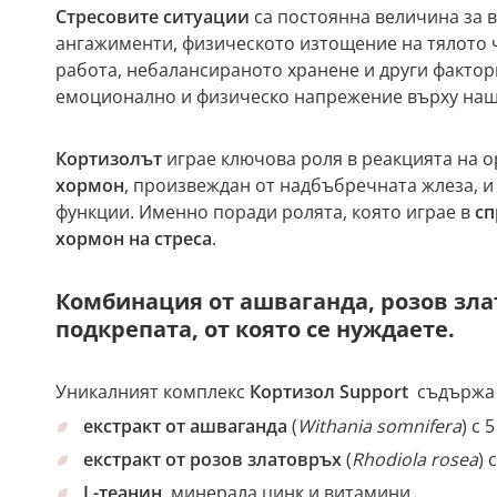
Стресовите ситуации
са постоянна величина за в
ангажименти, физическото изтощение на тялото 
работа, небалансираното хранене и други фактор
емоционално и физическо напрежение върху наш
Кортизолът
играе ключова роля в реакцията на о
хормон
, произвеждан от надбъбречната жлеза, и
функции. Именно поради ролята, която играе в
сп
хормон на стреса
.
Комбинация от ашваганда, розов зла
подкрепата, от която се нуждаете.
Уникалният комплекс
Кортизол
Support
съдържа с
екстракт от ашваганда
(
Withania somnifera
) с 
екстракт от розов златовръх
(
Rhodiola rosea
) 
L-теанин
, минерала цинк и витамини,