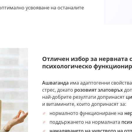
 оптимално усвояване на останалите
Отличен избор за нервната 
психологическо функционир
Ашваганда
има адаптогенни свойства,
стрес, докато
розовият златовръх
доп
най-добрите резултати допринасят
ци
и витамините, които допринасят за:
нормалното функциониране на
не
поддържането на нормалната
пси
намаляването на чувството на от