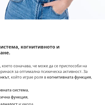
система, когнитивното и
ане.
 което означава, че може да се приспособи на
ринася за оптимална психическа активност. За
нкът
, който играе роля в
когнитивната функция
,
рвната система
,
хична функция
,
падналост
и умора.