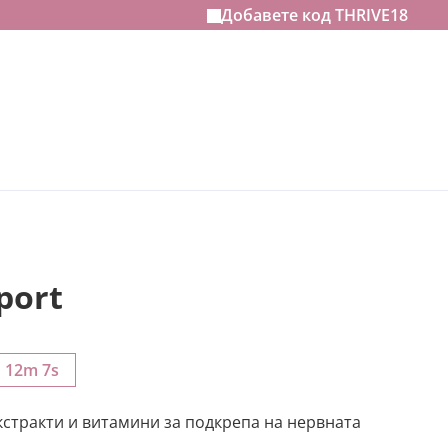
Добавете код
THRIVE18
port
h 12m 6s
стракти и витамини за подкрепа на нервната