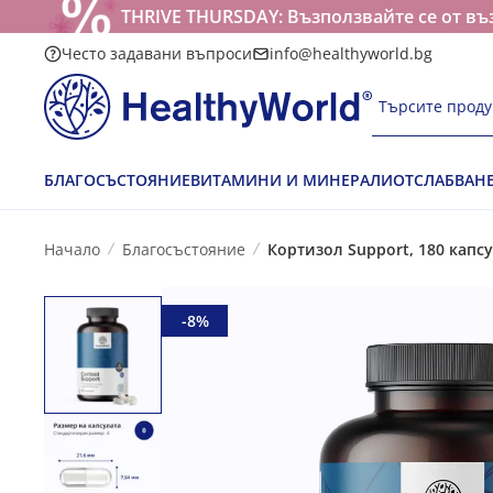
THRIVE THURSDAY: Възползвайте се от въ
Често задавани въпроси
info@healthyworld.bg
Търсите проду
БЛАГОСЪСТОЯНИЕ
ВИТАМИНИ И МИНЕРАЛИ
ОТСЛАБВАН
Начало
Благосъстояние
Кортизол Support, 180 капс
-8%