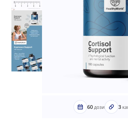
60
3
дози
ка