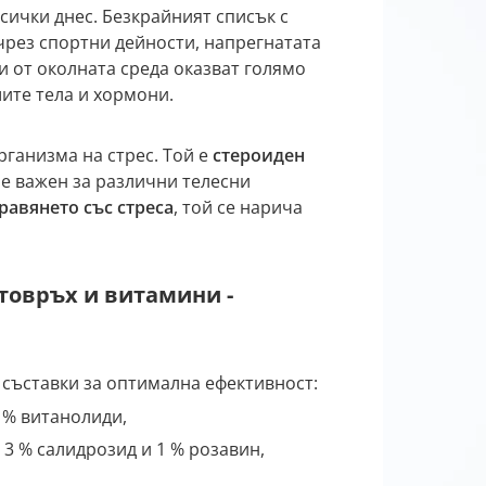
сички днес. Безкрайният списък с
чрез спортни дейности, напрегнатата
и от околната среда оказват голямо
ите тела и хормони.
рганизма на стрес. Той е
стероиден
 е важен за различни телесни
равянето със стреса
, той се нарича
товръх и витамини -
ъставки за оптимална ефективност:
5 % витанолиди,
с 3 % салидрозид и 1 % розавин,