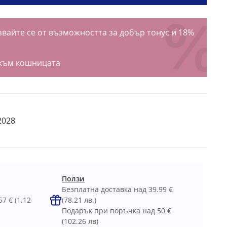
вайте се от възможността за добър тонус и 18%
към кошницата
2028
Ползи
Безплатна доставка над 39.99 €
57 €
(1.12
(78.21 лв.)
Подарък при поръчка над 50 €
(102.26 лв)