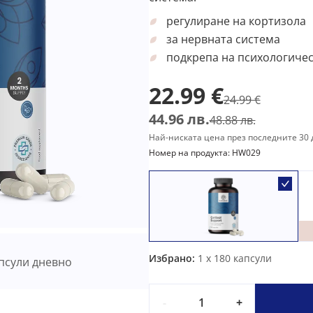
регулиране на кортизола
за нервната система
подкрепа на психологичес
22.99 €
24.99 €
44.96 лв.
48.88 лв.
Най-ниската цена през последните 30 д
Номер на продукта: HW029
Избрано:
1
x 180 капсули
псули дневно
-
+