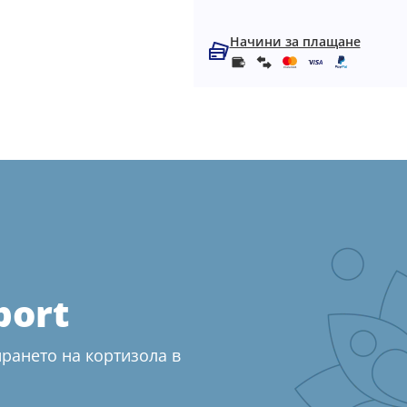
Начини за плащане
port
рането на кортизола в