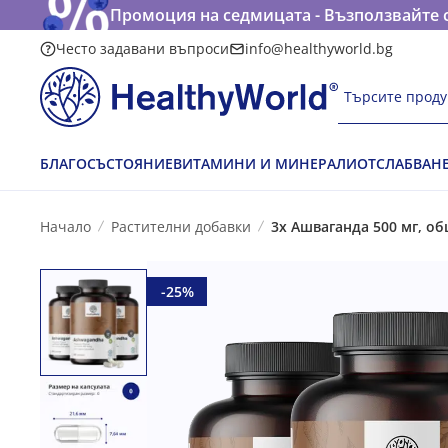
Промоция на седмицата - Възползвайте с
Често задавани въпроси
info@healthyworld.bg
Търсите проду
БЛАГОСЪСТОЯНИЕ
ВИТАМИНИ И МИНЕРАЛИ
ОТСЛАБВАН
Начало
Растителни добавки
3x Ашваганда 500 мг, о
-25%