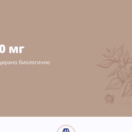
0 мг
цирано биологично
.