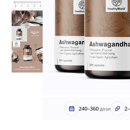
240–360
2
дози