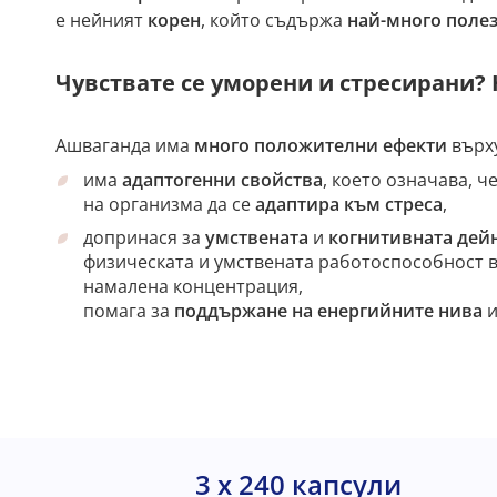
е нейният
корен
, който съдържа
най-много полез
Чувствате се уморени и стресирани?
Ашваганда има
много положителни ефекти
върх
има
адаптогенни свойства
, което означава, 
на организма да се
адаптира към стреса
,
допринася за
умствената
и
когнитивната дей
физическата и умствената работоспособност в
намалена концентрация,
помага за
поддържане на енергийните нива
3 x 240 капсули