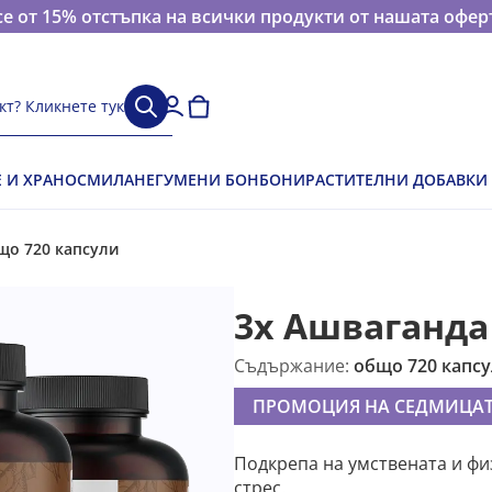
е от 15% отстъпка на всички продукти от нашата офер
кт? Кликнете тук
Е И ХРАНОСМИЛАНЕ
ГУМЕНИ БОНБОНИ
РАСТИТЕЛНИ ДОБАВКИ
бщо 720 капсули
3x Ашваганда 
Съдържание:
общо 720 капс
ПРОМОЦИЯ НА СЕДМИЦА
Подкрепа на умствената и фи
стрес.