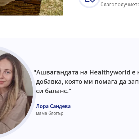
благополучиет
"Ашвагандата на Healthyworld е
добавка, която ми помага да за
си баланс."
Лора Сандева
мама блогър