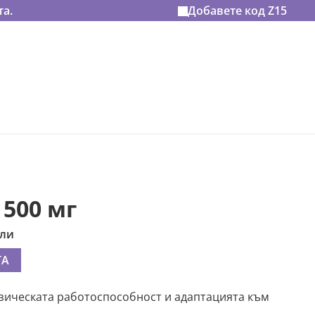
та.
Добавете код
Z15
500 мг
ули
ТА
зическата работоспособност и адаптацията към