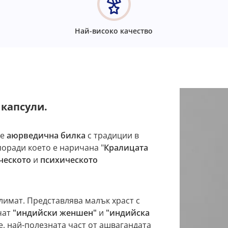
Най-високо качество
 капсули.
 е
аюрведична билка
с традиции в
поради което е наричана "
Кралицата
ческото
и
психическото
лимат. Представлява малък храст с
чат
"индийски женшен"
и
"индийска
е, най-полезната част от ашвагандата