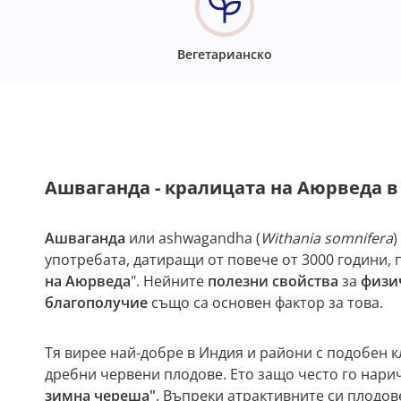
Вегетарианско
Ашваганда - кралицата на Аюрведа в
Ашваганда
или ashwagandha (
Withania somnifera
)
употребата, датиращи от повече от 3000 години, 
на Аюрведа
". Нейните
полезни свойства
за
физи
благополучие
също са основен фактор за това.
Тя вирее най-добре в Индия и райони с подобен к
дребни червени плодове. Ето защо често го нари
зимна череша"
. Въпреки атрактивните си плодов