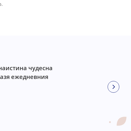
о.
 наистина чудесна
пазя ежедневния