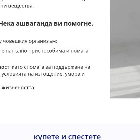
ни вещества.
 Нека ашваганда ви помогне.
у човешкия организъм:
че е напълно приспособима и помага
ност
, като спомага за поддържане на
 условията на изтощение, умора и
и
жизнеността
.
купете и спестете