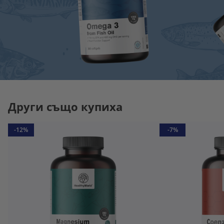
Други също купиха
-12%
-7%