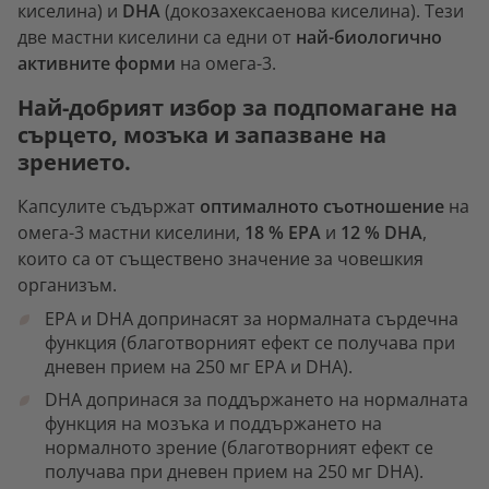
киселина) и
DHA
(докозахексаенова киселина). Тези
две мастни киселини са едни от
най-биологично
активните форми
на омега-3.
Най-добрият избор за подпомагане на
сърцето, мозъка и запазване на
зрението.
Капсулите съдържат
оптималното съотношение
на
омега-3 мастни киселини,
18 % EPA
и
12 % DHA
,
които са от съществено значение за човешкия
организъм.
EPA и DHA допринасят за нормалната сърдечна
функция (благотворният ефект се получава при
дневен прием на 250 мг EPA и DHA).
DHA допринася за поддържането на нормалната
функция на мозъка и поддържането на
нормалното зрение (благотворният ефект се
получава при дневен прием на 250 мг DHA).