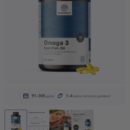
91–365
1–4
дози
меки капсули дневно