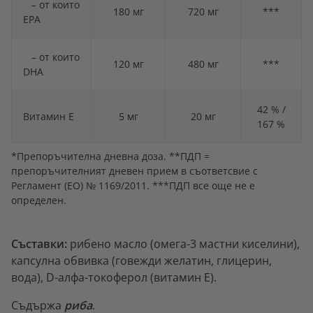
– от които
180 мг
720 мг
***
EPA
– от които
120 мг
480 мг
***
DHA
42 % /
Витамин E
5 мг
20 мг
167 %
*Препоръчителна дневна доза. **ПДП =
препоръчителният дневен прием в съответсвие с
Регламент (ЕО) № 1169/2011. ***ПДП все още не е
определен.
Съставки:
рибено масло (омега-3 мастни киселини),
капсулна обвивка (говежди желатин, глицерин,
вода), D-алфа-токоферол (витамин Е).
Съдържа
риба
.