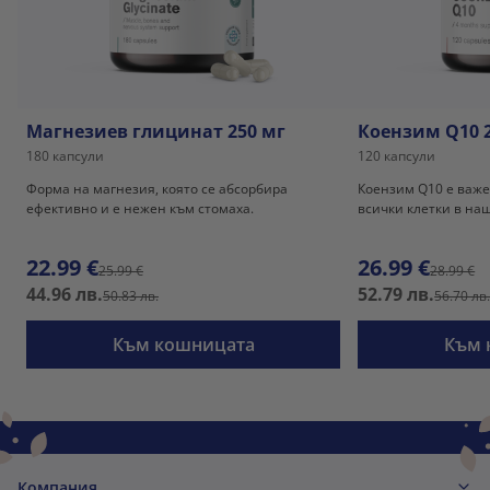
Магнезиев глицинат 250 мг
Коензим Q10 
180 капсули
120 капсули
Форма на магнезия, която се абсорбира
Коензим Q10 е важе
ефективно и е нежен към стомаха.
всички клетки в наш
22.99 €
26.99 €
25.99 €
28.99 €
44.96 лв.
52.79 лв.
50.83 лв.
56.70 лв
Към кошницата
Към 
Компания