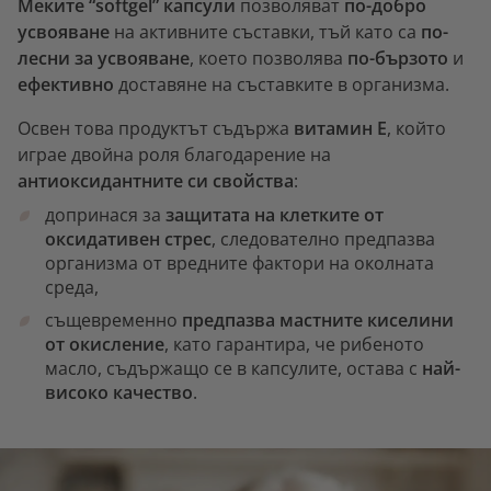
Меките “softgel” капсули
позволяват
по-добро
усвояване
на активните съставки, тъй като са
по-
лесни за усвояване
, което позволява
по-бързото
и
ефективно
доставяне на съставките в организма.
Освен това продуктът съдържа
витамин Е
, който
играе двойна роля благодарение на
антиоксидантните си свойства
:
допринася за
защитата на клетките от
оксидативен стрес
, следователно предпазва
организма от вредните фактори на околната
среда,
същевременно
предпазва мастните киселини
от окисление
, като гарантира, че рибеното
масло, съдържащо се в капсулите, остава с
най-
високо качество
.