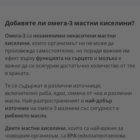
Добавяте ли омега-3 мастни киселини?
Омега-3
са
незаменими ненаситени мастни
киселини
, които организмът ни не може да
произвежда самостоятелно, но поради важния им
ефект върху
функцията на сърцето
и
мозъка
е
важно да си осигурим достатъчно количество от тях
в храната.
Те се съдържат в различни източници,
включително риба, ядки, семена от чиа и различни
масла. Най-разпространеният и
най-добър
източник
на омега-3 мазнини със сигурност е
рибеното масло
.
Двете мастни киселини
, които са най-важни за
човешкия организъм, са
EPA
(ейкозапентаенова