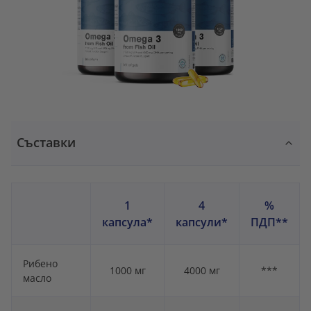
Съставки
1
4
%
капсула*
капсули*
ПДП**
Рибено
1000 мг
4000 мг
***
масло