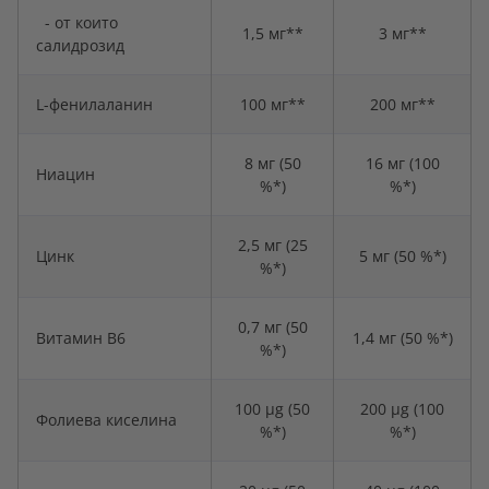
- от които
1,5 мг**
3 мг**
салидрозид
L-фенилаланин
100 мг**
200 мг**
8 мг (50
16 мг (100
Ниацин
%*)
%*)
2,5 мг (25
Цинк
5 мг (50 %*)
%*)
0,7 мг (50
Витамин В6
1,4 мг (50 %*)
%*)
100 μg (50
200 μg (100
Фолиева киселина
%*)
%*)