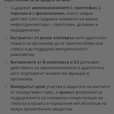
Съдържат
аминокиселините L-триптофан, L-
тирозин и L-фенилаланин
, които заедно
действат като градивни елементи на важни
невротрансмитери – серотонин, допамин и
норадреналин.
Екстрактът от розов златовръх
като адаптоген
помага на организма да се приспособява към
стреса и да поддържа емоционалното
равновесие.
Витамините от B-комплекса и D3
допълват
действието на аминокиселините и адаптогена,
като подпомагат множество функции в
организма.
Минералът цинк
участва в защитата на клетките
от оксидативен стрес, а
хромът
допринася за
поддържането на нормална концентрация на
глюкоза в кръвта и нормалния метаболизъм на
макро хранителните вещества.