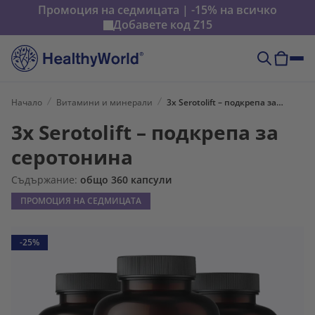
Промоция на седмицата | -15% на всичко
Добавете код
Z15
Начало
Витамини и минерали
3x Serotolift – подкрепа за серотонина
3x Serotolift – подкрепа за
серотонина
Съдържание:
общо 360 капсули
ПРОМОЦИЯ НА СЕДМИЦАТА
-25%