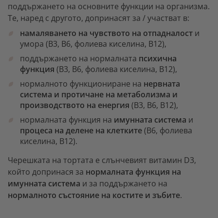
поддържането на основните функции на организма.
Те, наред с другото, допринасят за / участват в:
намаляването на чувството на отпадналост
и
умора (B3, B6, фолиева киселина, B12),
поддържането на нормалната
психична
функция
(B3, B6, фолиева киселина, B12),
нормалното функциониране на
нервната
система и протичане на метаболизма и
производството на енергия
(B3, B6, B12),
нормалната функция на
имунната система
и
процеса на делене на клетките
(B6, фолиева
киселина, B12).
Черешката на тортата е слънчевият витамин D3,
който допринася за
нормалната функция на
имунната система
и за поддържането на
нормалното състояние на костите
и зъбите
.