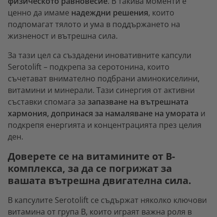
физическото равновесие
. В такива моменти е
ценно да имаме
надеждни решения
, които
подпомагат тялото и ума в поддържането на
жизненост и вътрешна сила.
За тази цел са създадени иновативните капсули
Serotolift – подкрепа за серотонина, които
съчетават внимателно подбрани аминокиселини,
витамини и минерали. Тази синергия от активни
съставки спомага за
запазване на вътрешната
хармония, допринася за намаляване на умората
и
подкрепя енергията и концентрацията през целия
ден.
Доверете се на витамините от B-
комплекса, за да се погрижат за
вашата вътрешна двигателна сила.
В капсулите Serotolift се съдържат няколко ключови
витамина от група B, които играят важна роля в