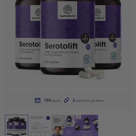
180
2
дози
капсули дневно