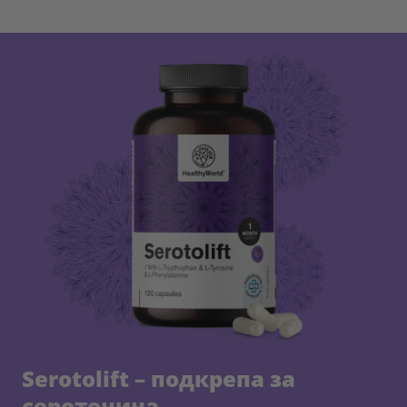
Serotolift – подкрепа за
серотонина