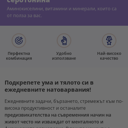
Аминокиселини, витамини и минерали, които са
от полза за вас.
Перфектна
Удобно
Най-високо
комбинация
използване
качество
Подкрепете ума и тялото си в
ежедневните натоварвания!
Ежедневните задачи, бързането, стремежът към по-
висока продуктивност и останалите
предизвикателства на съвременния начин на
живот често ни изваждат от менталното и