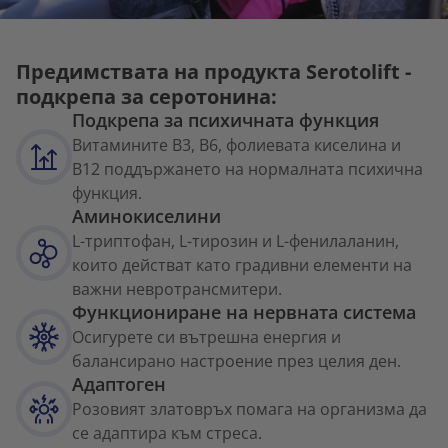
Предимствата на продукта Serotolift -
подкрепа за серотонина:
Подкрепа за психичната функция
Витамините В3, В6, фолиевата киселина и
В12 поддържането на нормалната психична
функция.
Аминокиселини
L-триптофан, L-тирозин и L-фенилаланин,
които действат като градивни елементи на
важни невротрансмитери.
Функциониране на нервната система
Осигурете си вътрешна енергия и
балансирано настроение през целия ден.
Адаптоген
Розовият златовръх помага на организма да
се адаптира към стреса.