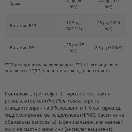
20 μg (50
40 μg (100
Хром
%*)
%*)
12,5 μg
25 μg (1000
Витамин В12
(500 %*)
%*)
1,25 μg (25
Витамин D3
2,5 μg (50 %*)
%*)
***Препоръчителна дневна доза. **ПДП все още не е
определен. *ПДП (препоръчителен дневен прием).
Съставки:
L-триптофан, L-тирозин, екстракт от
розов златовръх (
Rhodiola rosea
; корен),
стандартизиран на 3 % розавин и 1 % салидрозид,
хидроксипропилметилцелулоза (HPMC; растителна
обвивка на капсулата), L-фенилаланин, магнезиеви
соли на мастни киселини (антислепващ агент),