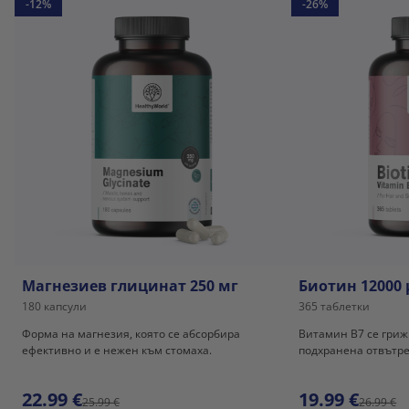
-12%
-26%
Магнезиев глицинат 250 мг
Биотин 12000 
180 капсули
365 таблетки
Форма на магнезия, която се абсорбира
Витамин В7 се грижи
ефективно и е нежен към стомаха.
подхранена отвътре
22.99 €
19.99 €
25.99 €
26.99 €