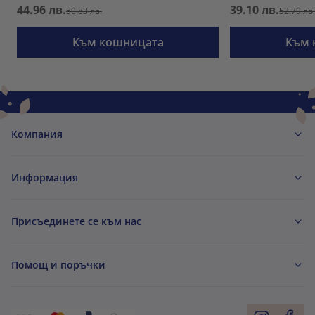
44.96 лв.
39.10 лв.
50.83 лв.
52.79 лв
Към кошницата
Към 
Компания
Информация
Присъединете се към нас
Помощ и поръчки