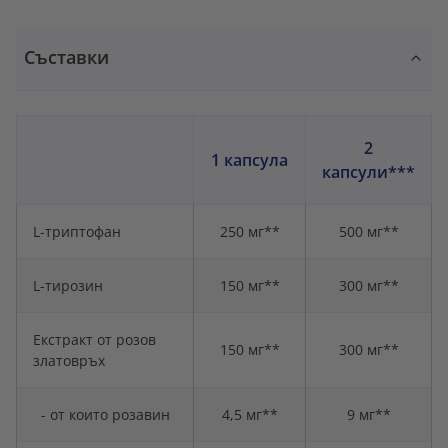
Съставки
2
1 капсула
капсули***
L-триптофан
250 мг**
500 мг**
L-тирозин
150 мг**
300 мг**
Екстракт от розов
150 мг**
300 мг**
златовръх
- от които розавин
4,5 мг**
9 мг**