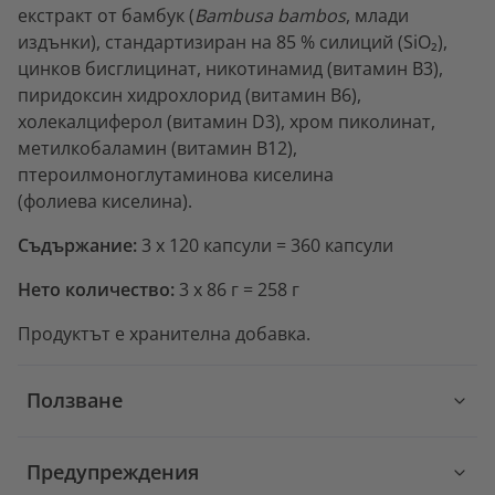
екстракт от бамбук (
Bambusa bambos
, млади
издънки), стандартизиран на 85 % силиций (SiO₂),
цинков бисглицинат, никотинамид (витамин В3),
пиридоксин хидрохлорид (витамин В6),
холекалциферол (витамин D3), хром пиколинат,
метилкобаламин (витамин В12),
птероилмоноглутаминова киселина
(фолиева киселина).
Съдържание:
3 x 120 капсули = 360 капсули
Нето количество:
3 x 86 г = 258 г
Продуктът е хранителна добавка.
Ползване
Предупреждения