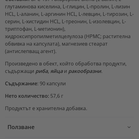
глутаминова киселина, L-глицин, L-пролин, L-лизин
HCL, L-аланин, L-аргинин HCL, L-левцин, L-тирозин, L-
серин, L-хистидин HCL, L-треонин, L-изолевцин, L-
триптофан, L-метионин),
хидроксипропилметилцелулоза (HPMC; растителна
обвивка на капсулата), магнезиев стеарат
(антислепващ агент).
Произведено в обект, който обработва продукти,
съдържащи
риба, яйца
и
ракообразни
.
Съдържание
: 90 капсули
Нето количество:
57,6 г
Продуктът е хранителна добавка.
Ползване