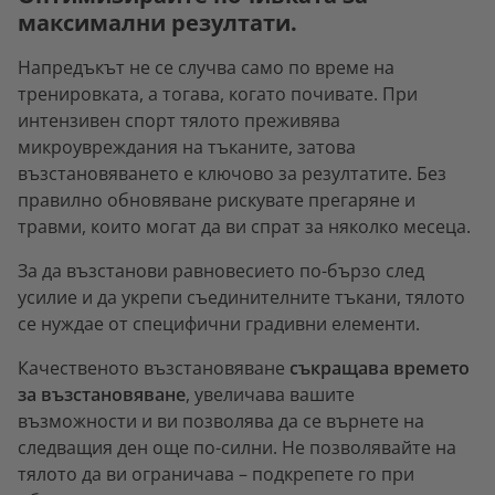
максимални резултати.
Напредъкът не се случва само по време на
тренировката, а тогава, когато почивате. При
интензивен спорт тялото преживява
микроувреждания на тъканите, затова
възстановяването е ключово за резултатите. Без
правилно обновяване рискувате прегаряне и
травми, които могат да ви спрат за няколко месеца.
За да възстанови равновесието по-бързо след
усилие и да укрепи съединителните тъкани, тялото
се нуждае от специфични градивни елементи.
Качественото възстановяване
съкращава времето
за възстановяване
, увеличава вашите
възможности и ви позволява да се върнете на
следващия ден още по-силни. Не позволявайте на
тялото да ви ограничава – подкрепете го при