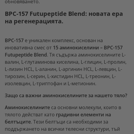
обновяването.
BPC-157 Futupeptide Blend: новата ера
на регенерацията.
BPC-157
е уникален комплекс, основан на
иновативна смес от
15 аминокиселини – BPC-157
Futupeptide Blend
. Тя съдържа аминокиселините L-
валин, L-глутаминова киселина, L-глицин, L-пролин,
L-лизин HCL, L-аланин, L-аргинин HCL, L-левцин, L-
тирозин, L-серин, L-хистидин HCL, L-треонин, L-
изолевцин, L-триптофан и L-метионин.
Защо са важни аминокиселините за нашето тяло?
Аминокиселините
са основни молекули, които в
тялото действат като
градивни елементи на
белтъците
. Тези белтъци са необходими за
поддържането на всички телесни структури, тъй