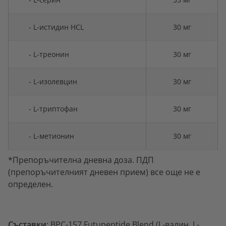
- L-истидин HCL
30 мг
- L-треонин
30 мг
- L-изолевцин
30 мг
- L-триптофан
30 мг
- L-метионин
30 мг
*Препоръчителна дневна доза. ПДП
(препоръчителният дневен прием) все още не е
определен.
Съставки
: BPC-157 Futupeptide Blend (L-валин, L-