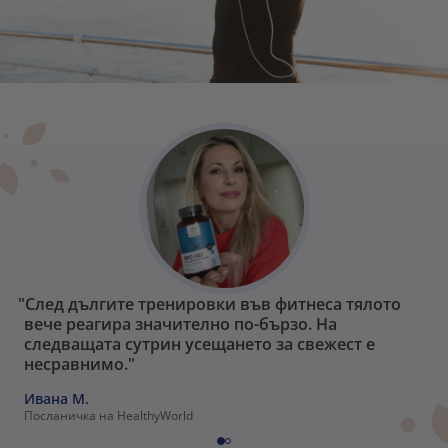
"След дългите тренировки във фитнеса тялото
вече реагира значително по-бързо. На
следващата сутрин усещането за свежест е
несравнимо."
Ивана M.
Посланичка на HealthyWorld