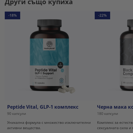
Други също купиха
-18%
-22%
Peptide Vital, GLP-1 комплекс
Черна мака к
90 капсули
180 капсули
Уникална формула с множество изключителни
Комплекс за естест
активни вещества.
сексуалната сила и 