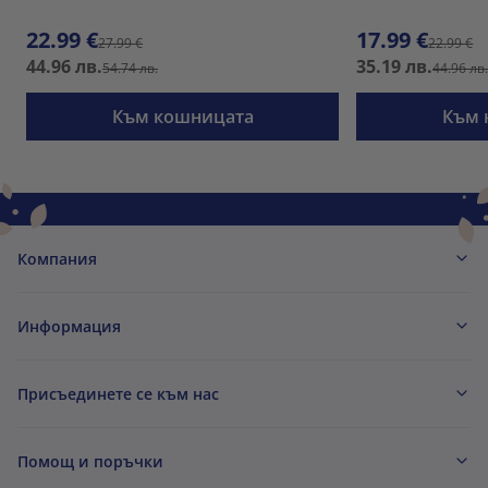
22.99 €
17.99 €
27.99 €
22.99 €
44.96 лв.
35.19 лв.
54.74 лв.
44.96 лв
Към кошницата
Към 
Компания
Информация
Присъединете се към нас
Помощ и поръчки