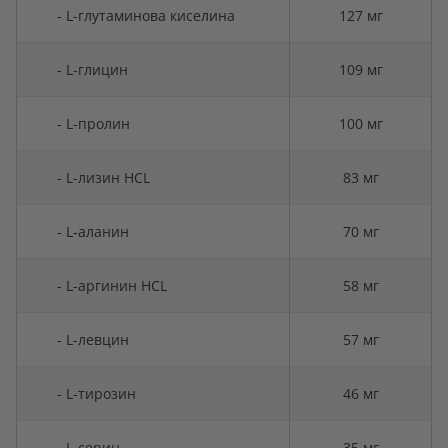
- L-глутаминова киселина
127 мг
- L-глицин
109 мг
- L-пролин
100 мг
- L-лизин HCL
83 мг
- L-аланин
70 мг
- L-аргинин HCL
58 мг
- L-левцин
57 мг
- L-тирозин
46 мг
- L-серин
35 мг