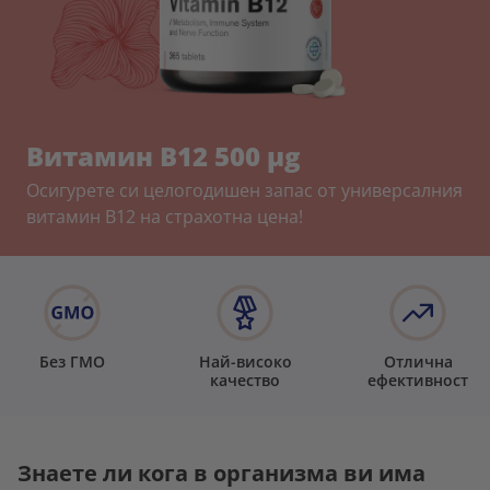
Витамин B12 500 µg
Осигурете си целогодишен запас от универсалния
витамин В12 на страхотна цена!
Без ГМО
Най-високо
Отлична
качество
ефективност
Знаете ли кога в организма ви има