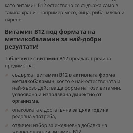
като витамин В12 естествено се съдържа само в
такива храни - например месо, яйца, риба, мляко и
сирене.
Витамин В12 под формата на
метилкобаламин за най-добри
резултати!
Таблетките с витамин В12
предлагат редица
предимства:
съдържат
витамин В12 в активната форма
метилкобаламин
, която е най-естествената и
най-бързо действаща форма на този витамин,
усвоявана и използвана директно от
организма
,
опаковката е достатъчна
за цяла година
редовна употреба,
отличен избор за ежедневна добавка на
жизненоважния витамин В12.