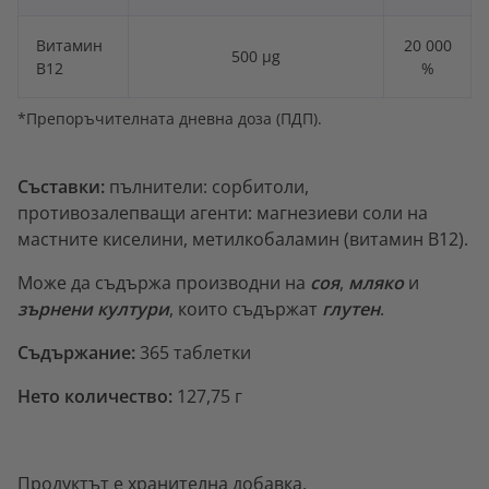
Витамин
20 000
500 µg
B12
%
*Препоръчителната дневна доза (ПДП).
Съставки:
пълнители: сорбитоли,
противозалепващи агенти: магнезиеви соли на
мастните киселини, метилкобаламин (витамин В12).
Може да съдържа производни на
соя
,
мляко
и
зърнени култури
, които съдържат
глутен
.
Съдържание:
365 таблетки
Нето количество:
127,75 г
Продуктът е хранителна добавка.