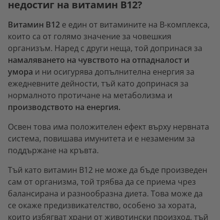
недостиг на витамин В12?
Витамин В12
е един от витамините на В-комплекса,
които са от голямо значение за човешкия
организъм. Наред с други неща, той допринася за
намаляването на чувството на отпадналост и
умора
и ни осигурява допълнителна енергия за
ежедневните дейности, тъй като допринася за
нормалното протичане на метаболизма и
производството на енергия.
Освен това има положителен ефект върху нервната
система, повишава имунитета и е незаменим за
поддържане на кръвта.
Тъй като витамин В12 не може да бъде произведен
сам от организма, той трябва да се приема чрез
балансирана и разнообразна диета. Това може да
се окаже предизвикателство, особено за хората,
които избягват храни от животински произход, тъй