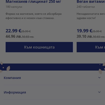
Магнезиев глицинат 250 мг
Веган витами
180 капсули
240 таблетки
Форма на магнезия, която се абсорбира
Ненадминатата вег
ефективно и е нежен към стомаха.
здрави кости!
22.99 €
19.99 €
25.99 €
25.99 €
44.96 лв.
39.10 лв.
50.83 лв.
50.83 лв
Към кошницата
Към 
Компания
Информация