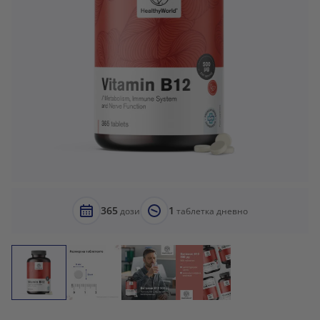
365
1
дози
таблетка дневно