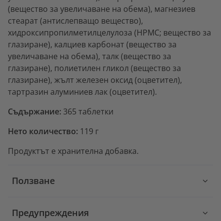
(вещество за увеличаване на обема), магнезиев
стеарат (антислепващо вещество),
хидроксипропилметилцелулоза (HPMC; вещество за
глазиране), калциев карбонат (вещество за
увеличаване на обема), талк (вещество за
глазиране), полиетилен гликол (вещество за
глазиране), жълт железен оксид (оцветител),
тартразин алуминиев лак (оцветител).
Съдържание:
365 таблетки
Нето количество:
119 г
Продуктът е хранителна добавка.
Ползване
Предупреждения