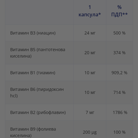
1
%
капсула*
ПДП**
Витамин B3 (ниацин)
24 мг
500 %
Витамин B5 (пантотенова
20 мг
374 %
киселина)
Витамин B1 (тиамин)
10 мг
909,2 %
Витамин B6 (пиридоксин
10 мг
714 %
hcl)
Витамин B2 (рибофлавин)
7 мг
1786 %
Витамин B9 (фолиева
200 µg
100 %
киселина)