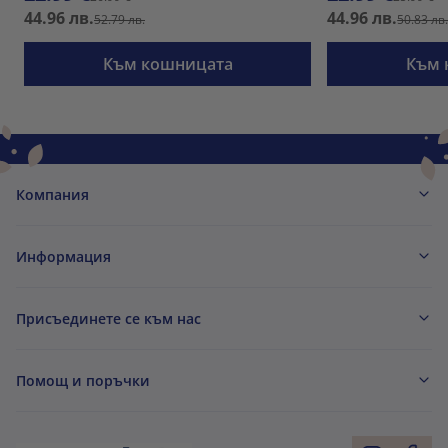
44.96 лв.
44.96 лв.
52.79 лв.
50.83 лв
Към кошницата
Към 
Компания
Информация
Присъединете се към нас
Помощ и поръчки