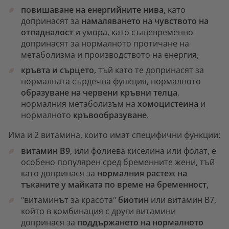
повишаване на енергийните нива
, като
допринасят за
намаляването на чувството на
отпадналост
и умора, като същевременно
допринасят за нормалното протичане на
метаболизма и производството на енергия,
кръвта и сърцето
, тъй като те допринасят за
нормалната сърдечна функция, нормалното
образуване на червени кръвни телца
,
нормалния метаболизъм на
хомоцистеина
и
нормалното
кръвообразуване
.
Има и 2 витамина, които имат специфични функции:
витамин В9
, или фолиева киселина или фолат, е
особено популярен сред бременните жени, тъй
като допринася за
нормалния растеж на
тъканите у майката по време на бременност,
"витаминът за красота"
биотин
или витамин В7,
който в комбинация с други витамини
допринася за
поддържането на нормалното