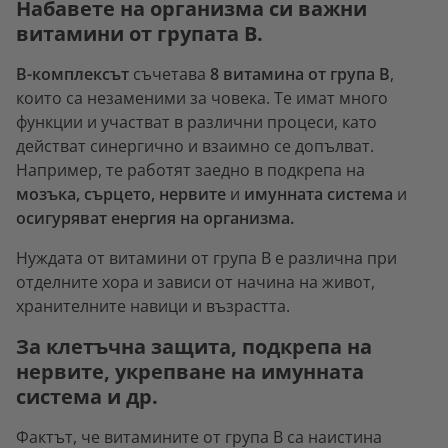
Набавете на организма си важни
витамини от групата В.
В-комплексът
съчетава
8 витамина от група В
,
които са незаменими за човека. Те имат много
функции и участват в различни процеси, като
действат синергично и взаимно се допълват.
Например, те работят заедно в подкрепа на
мозъка, сърцето, нервите
и
имунната система
и
осигуряват енергия на организма.
Нуждата от витамини от група В е различна при
отделните хора и зависи от начина на живот,
хранителните навици и възрастта.
За клетъчна защита, подкрепа на
нервите, укрепване на имунната
система и др.
Фактът, че витамините от група В са наистина