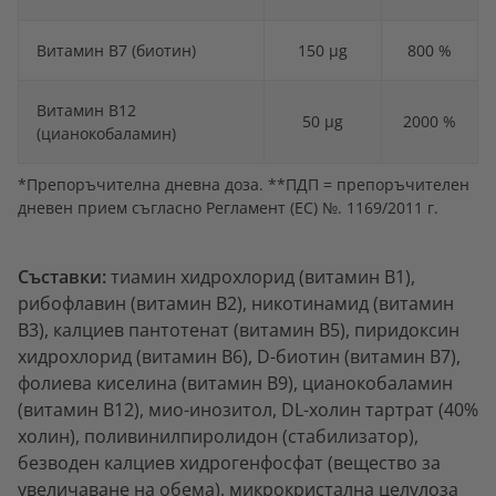
Витамин B7 (биотин)
150 µg
800 %
Витамин B12
50 µg
2000 %
(цианокобаламин)
*Препоръчителна дневна доза. **ПДП = препоръчителен
дневен прием съгласно Регламент (ЕС) №. 1169/2011 г.
Съставки:
тиамин хидрохлорид (витамин B1),
рибофлавин (витамин B2), никотинамид (витамин
B3), калциев пантотенат (витамин B5), пиридоксин
хидрохлорид (витамин B6), D-биотин (витамин B7),
фолиева киселина (витамин B9), цианокобаламин
(витамин B12), мио-инозитол, DL-холин тартрат (40%
холин), поливинилпиролидон (стабилизатор),
безводен калциев хидрогенфосфат (вещество за
увеличаване на обема), микрокристална целулоза