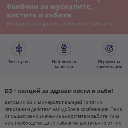
бонбони за мускулите,
костите и зъбите
Поставете на първо място костите и зъбите си.
Без глутен
Най-високо
Перфектна
качество
комбинация
D3 + калций за здрави кости и зъби!
Витамин D3
и
минералът калций
са тясно
свързани и действат най-добре в комбинация. Те са
от съществено значение за
костите
и
зъбите
, така
че е необходимо да си набавяме достатъчно от тях