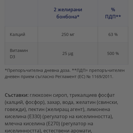
2 желирани
%
бонбона*
ПДП**
Калций
250 мг
63 %
Витамин
25 μg
500 %
D3
*Препоръчителна дневна доза. **ПДП= препоръчителен
дневен прием съгласно Регламент (ЕС) № 1169/2011.
Съставки:
глюкозен сироп, трикалциев фосфат
(калций, фосфор), захар, вода,
желатин (свински,
говежди), пектин (желиращ агент), лимонена
киселина (Е330) (регулатор на киселинността),
млечна киселина (Е270) (регулатор на
киселинността), естествени аромати,