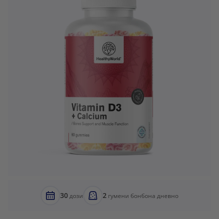
30
2
дози
гумени бонбона дневно