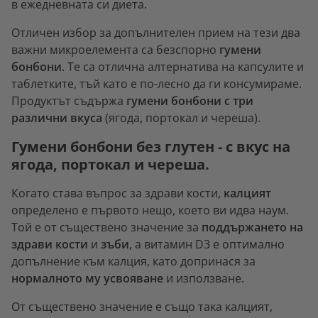
в ежедневната си диета.
Отличен избор за допълнителен прием на тези два
важни микроелемента са безспорно
гумени
бонбони
. Те са отлична алтернатива на капсулите и
таблетките, тъй като е по-лесно да ги консумираме.
Продуктът съдържа
гумени бонбони с три
различни вкуса
(ягода, портокал и череша).
Гумени бонбони без глутен - с вкус на
ягода, портокал и череша.
Когато става въпрос за здрави кости,
калцият
определено е първото нещо, което ви идва наум.
Той е от съществено значение за
поддържането на
здрави кости
и
зъби
, а витамин D3 е оптимално
допълнение към калция, като допринася за
нормалното му усвояване
и използване.
От съществено значение е също така калцият,