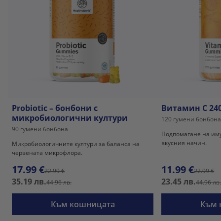
Probiotic – бонбони с
Витамин C 24
микробиологични култури
120 гумени бонбон
90 гумени бонбона
Подпомагане на иму
вкусния начин.
Микробиологичните култури за баланса на
червената микрофлора.
17.99 €
11.99 €
22.99 €
22.99 €
35.19 лв.
23.45 лв.
44.96 лв.
44.96 лв
Към кошницата
Към 