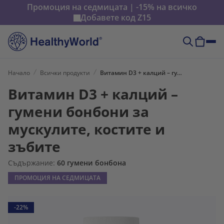
Промоция на седмицата | -15% на всичко
Добавете код
Z15
Начало
Всички продукти
Витамин D3 + калций – гумени бонбони за мускулите, костите и зъбите
Витамин D3 + калций –
гумени бонбони за
мускулите, костите и
зъбите
Съдържание:
60 гумени бонбона
ПРОМОЦИЯ НА СЕДМИЦАТА
-22%