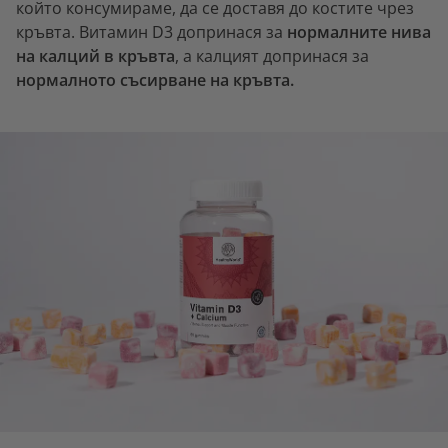
който консумираме, да се доставя до костите чрез
кръвта. Витамин D3 допринася за
нормалните нива
на калций в кръвта
, а калцият допринася за
нормалното съсирване на кръвта.